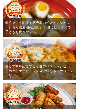
働くママを応援する今夏のベストレシピは
「とろろ蕎麦稲荷詰め」！ 夏にピッタリで
子どもも食べやすい
働くママを応援する今春のベストレシピは
「ホットケーキミックスでつくるツナコーン
ピザ」！