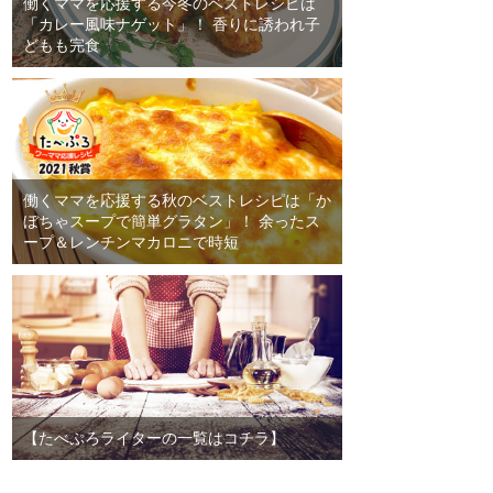
働くママを応援する今冬のベストレシピは
「カレー風味ナゲット」！ 香りに誘われ子
どもも完食
働くママを応援する秋のベストレシピは「か
ぼちゃスープで簡単グラタン」！ 余ったス
ープ＆レンチンマカロニで時短
【たべぷろライターの一覧はコチラ】