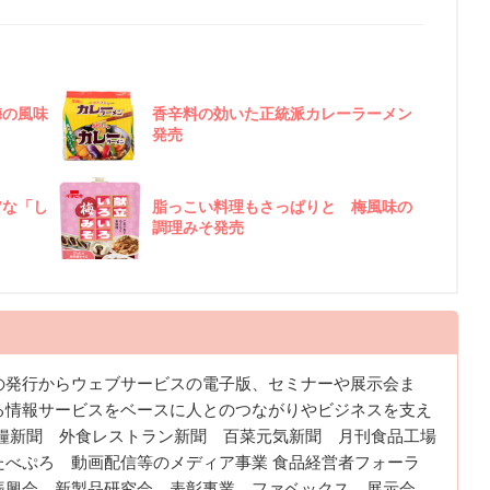
梅の風味
香辛料の効いた正統派カレーラーメン
発売
”な「し
脂っこい料理もさっぱりと 梅風味の
調理みそ発売
の発行からウェブサービスの電子版、セミナーや展示会ま
る情報サービスをベースに人とのつながりやビジネスを支え
食糧新聞 外食レストラン新聞 百菜元気新聞 月刊食品工場
たべぷろ 動画配信等のメディア事業 食品経営者フォーラ
振興会 新製品研究会 表彰事業 ファベックス 展示会