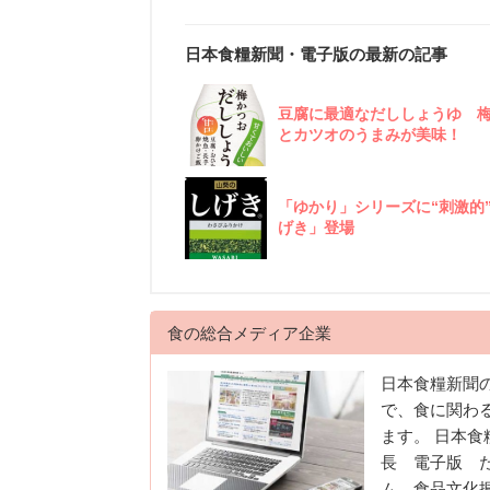
日本食糧新聞・電子版の最新の記事
豆腐に最適なだししょうゆ 
とカツオのうまみが美味！
「ゆかり」シリーズに“刺激的
げき」登場
食の総合メディア企業
日本食糧新聞
で、食に関わ
ます。 日本
長 電子版 
ム 食品文化