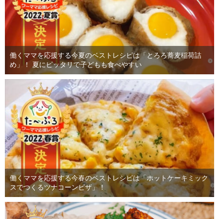
働くママを応援する今夏のベストレシピは「とろろ蕎麦稲荷詰
め」！ 夏にピッタリで子どもも食べやすい
働くママを応援する今春のベストレシピは「ホットケーキミック
スでつくるツナコーンピザ」！