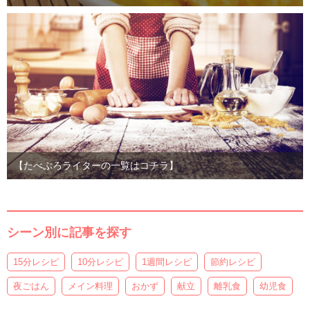
【たべぷろライターの一覧はコチラ】
シーン別に記事を探す
15分レシピ
10分レシピ
1週間レシピ
節約レシピ
夜ごはん
メイン料理
おかず
献立
離乳食
幼児食