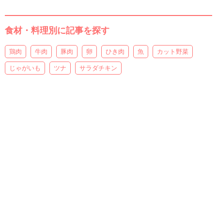
食材・料理別に記事を探す
鶏肉
牛肉
豚肉
卵
ひき肉
魚
カット野菜
じゃがいも
ツナ
サラダチキン