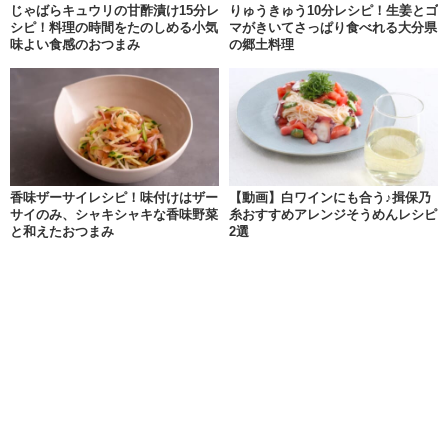
じゃばらキュウリの甘酢漬け15分レ
りゅうきゅう10分レシピ！生姜とゴ
シピ！料理の時間をたのしめる小気
マがきいてさっぱり食べれる大分県
味よい食感のおつまみ
の郷土料理
香味ザーサイレシピ！味付けはザー
【動画】白ワインにも合う♪揖保乃
サイのみ、シャキシャキな香味野菜
糸おすすめアレンジそうめんレシピ
と和えたおつまみ
2選