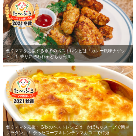
働くママを応援する今冬のベストレシピは「カレー風味ナゲッ
ト」！ 香りに誘われ子どもも完食
働くママを応援する秋のベストレシピは「かぼちゃスープで簡単
グラタン」！ 余ったスープ＆レンチンマカロニで時短