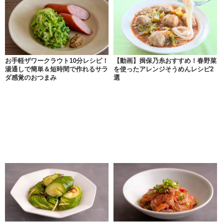
お手軽ザワークラウト10分レシピ！
【動画】揖保乃糸おすすめ！春野菜
湯通しで簡単＆短時間で作れるサラ
を使ったアレンジそうめんレシピ2
ダ感覚のおつまみ
選