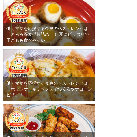
働くママを応援する今夏のベストレシピは
「とろろ蕎麦稲荷詰め」！ 夏にピッタリで
子どもも食べやすい
働くママを応援する今春のベストレシピは
「ホットケーキミックスでつくるツナコーン
ピザ」！