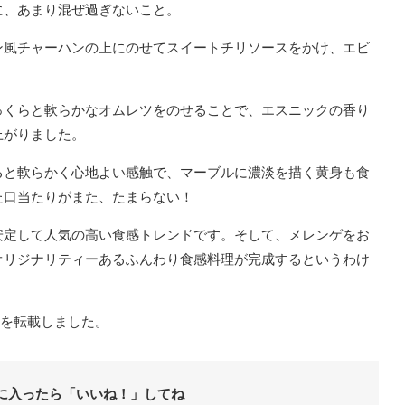
に、あまり混ぜ過ぎないこと。
ン風チャーハンの上にのせてスイートチリソースをかけ、エビ
っくらと軟らかなオムレツをのせることで、エスニックの香り
上がりました。
ると軟らかく心地よい感触で、マーブルに濃淡を描く黄身も食
た口当たりがまた、たまらない！
安定して人気の高い食感トレンドです。そして、メレンゲをお
オリジナリティーあるふんわり食感料理が完成するというわけ
事を転載しました。
に入ったら「いいね！」してね