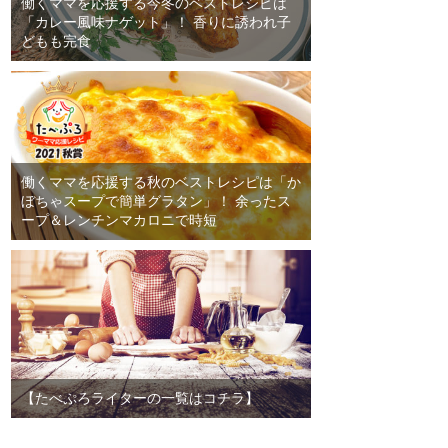
働くママを応援する今冬のベストレシピは
「カレー風味ナゲット」！ 香りに誘われ子
どもも完食
働くママを応援する秋のベストレシピは「か
ぼちゃスープで簡単グラタン」！ 余ったス
ープ＆レンチンマカロニで時短
【たべぷろライターの一覧はコチラ】