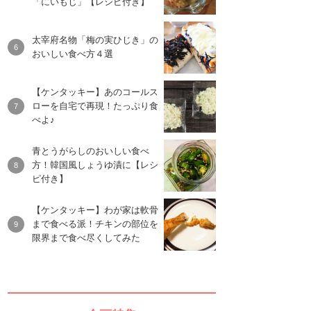
「にいもじ」【レシピ付き】
太宰府名物「梅の実ひじき」の
おいしい食べ方４選
【ケンタッキー】あのコールス
ローを自宅で再現！たっぷり食
べよ♪
青とうがらしのおいしい食べ
方！韓国風しょうゆ漬に【レシ
ピ付き】
【ケンタッキー】わが家は軟骨
まで食べる派！チキンの部位を
限界まで食べ尽くしてみた