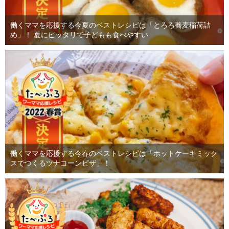
働くママを応援する今夏のベストレシピは「とろろ蕎麦稲荷詰
め」！ 夏にピッタリで子どもも食べやすい
働くママを応援する今春のベストレシピは「ホットケーキミック
スでつくるツナコーンピザ」！