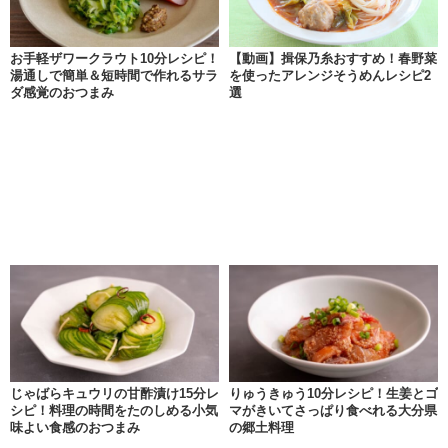
お手軽ザワークラウト10分レシピ！
【動画】揖保乃糸おすすめ！春野菜
湯通しで簡単＆短時間で作れるサラ
を使ったアレンジそうめんレシピ2
ダ感覚のおつまみ
選
じゃばらキュウリの甘酢漬け15分レ
りゅうきゅう10分レシピ！生姜とゴ
シピ！料理の時間をたのしめる小気
マがきいてさっぱり食べれる大分県
味よい食感のおつまみ
の郷土料理