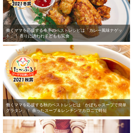
働くママを応援する今冬のベストレシピは「カレー風味ナゲッ
ト」！ 香りに誘われ子どもも完食
働くママを応援する秋のベストレシピは「かぼちゃスープで簡単
グラタン」！ 余ったスープ＆レンチンマカロニで時短