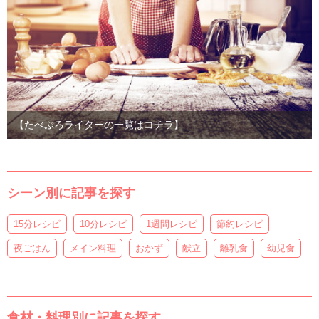
【たべぷろライターの一覧はコチラ】
シーン別に記事を探す
15分レシピ
10分レシピ
1週間レシピ
節約レシピ
夜ごはん
メイン料理
おかず
献立
離乳食
幼児食
食材・料理別に記事を探す