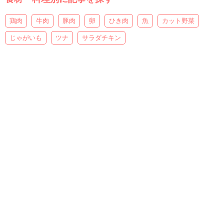
鶏肉
牛肉
豚肉
卵
ひき肉
魚
カット野菜
じゃがいも
ツナ
サラダチキン