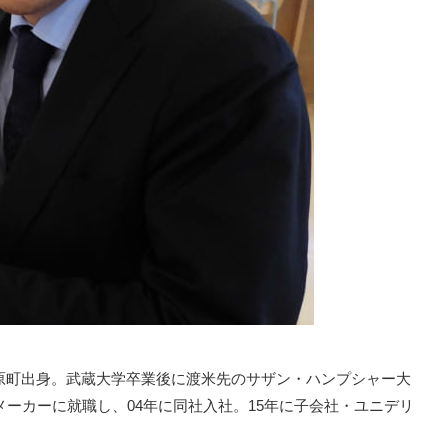
蒲原町出身。武蔵大学卒業後に渡米先のサザン・ハンプシャー大
メーカーに就職し、04年に同社入社。15年に子会社・ユニデリ