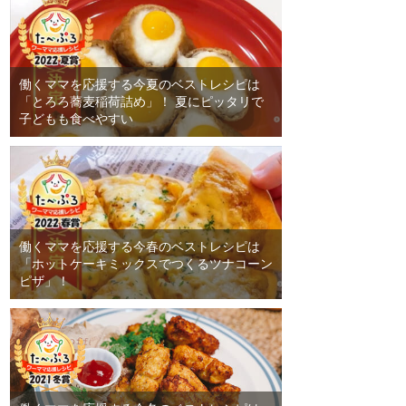
働くママを応援する今夏のベストレシピは
「とろろ蕎麦稲荷詰め」！ 夏にピッタリで
子どもも食べやすい
働くママを応援する今春のベストレシピは
「ホットケーキミックスでつくるツナコーン
ピザ」！