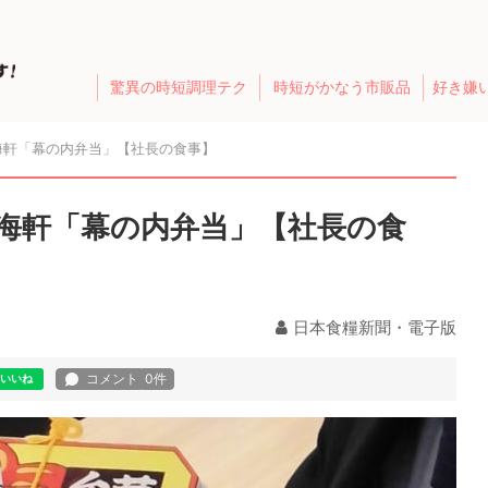
驚異の時短調理テク
時短がかなう市販品
好き嫌
海軒「幕の内弁当」【社長の食事】
海軒「幕の内弁当」【社長の食
日本食糧新聞・電子版