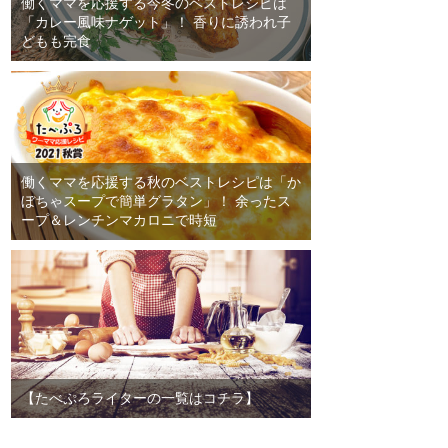
働くママを応援する今冬のベストレシピは
「カレー風味ナゲット」！ 香りに誘われ子
どもも完食
働くママを応援する秋のベストレシピは「か
ぼちゃスープで簡単グラタン」！ 余ったス
ープ＆レンチンマカロニで時短
【たべぷろライターの一覧はコチラ】