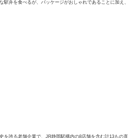
まな駅弁を食べるが、パッケージがおしゃれであることに加え、
。
史を誇る老舗企業で、JR静岡駅構内の8店舗を含む計13もの直