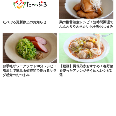
たべぷろ更新停止のお知らせ
鶏の酢醤油煮レシピ！短時間調理で
ふんわりやわらかいお手軽おつまみ
お手軽ザワークラウト10分レシピ！
【動画】揖保乃糸おすすめ！春野菜
湯通しで簡単＆短時間で作れるサラ
を使ったアレンジそうめんレシピ2
ダ感覚のおつまみ
選