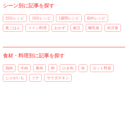
シーン別に記事を探す
15分レシピ
10分レシピ
1週間レシピ
節約レシピ
夜ごはん
メイン料理
おかず
献立
離乳食
幼児食
食材・料理別に記事を探す
鶏肉
牛肉
豚肉
卵
ひき肉
魚
カット野菜
じゃがいも
ツナ
サラダチキン