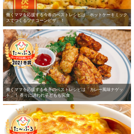
働くママを応援する今春のベストレシピは「ホットケーキミック
スでつくるツナコーンピザ」！
働くママを応援する今冬のベストレシピは「カレー風味ナゲッ
ト」！ 香りに誘われ子どもも完食