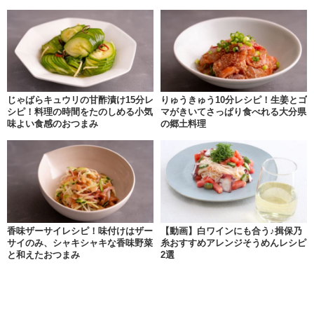
じゃばらキュウリの甘酢漬け15分レ
りゅうきゅう10分レシピ！生姜とゴ
シピ！料理の時間をたのしめる小気
マがきいてさっぱり食べれる大分県
味よい食感のおつまみ
の郷土料理
香味ザーサイレシピ！味付けはザー
【動画】白ワインにも合う♪揖保乃
サイのみ、シャキシャキな香味野菜
糸おすすめアレンジそうめんレシピ
と和えたおつまみ
2選