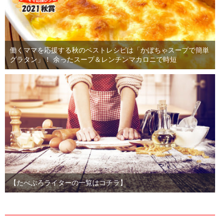
働くママを応援する秋のベストレシピは「かぼちゃスープで簡単
グラタン」！ 余ったスープ＆レンチンマカロニで時短
【たべぷろライターの一覧はコチラ】