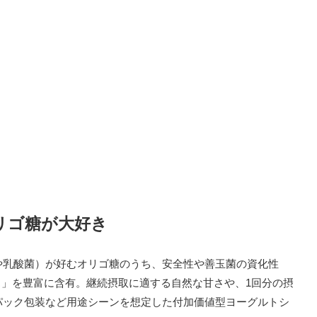
リゴ糖が大好き
や乳酸菌）が好むオリゴ糖のうち、安全性や善玉菌の資化性
ス」を豊富に含有。継続摂取に適する自然な甘さや、1回分の摂
パック包装など用途シーンを想定した付加価値型ヨーグルトシ