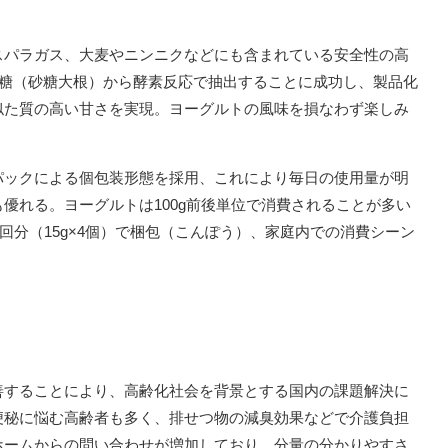
スパラガス、大麦やニンニクなどにも含まれている安全性の高
い糖（砂糖大根）から酵素反応で抽出することに成功し、製品化
似た質の高い甘さを実現。ヨーグルトの風味を損なわず楽しみ
パックによる個包装形態を採用、これにより毎日の使用量が明
優れる。ヨーグルトは100g前後単位で消費されることが多い
4回分（15g×4個）で梱包（こんぽう）、家庭内での消費シーン
善することにより、高齢化社会を背景とする国内の課題解決に
便秘に悩む高齢者も多く、排せつ物の減臭効果などで介護負担
ホームからの問い合わせが増加しており、分量の分かりやすさ