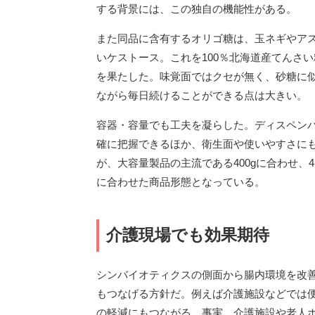
する背景には、この独自の機能性がある。
また同品に含有するオリゴ糖は、玉ネギやア
いケストース。これを100％北海道産てんさ
を果たした。味覚面ではクセが無く、砂糖に
ながら毎日続けることができる点は大きい。
容器・容量でも工夫を凝らした。ディスペン
確に把握できるほか、衛生面や使いやすさにも
が、大容量製品の主流である400gに合わせ、
に合わせた商品形態となっている。
介護現場でも効果期待
シンバイオティクスの側面から腸内環境を改
もつなげる方針だ。例えば介護施設などでは
の軽減にもつながる。事実、介護施設や老人