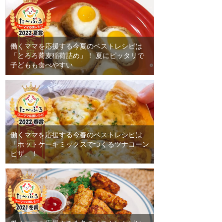
働くママを応援する今夏のベストレシピは
「とろろ蕎麦稲荷詰め」！ 夏にピッタリで
子どもも食べやすい
働くママを応援する今春のベストレシピは
「ホットケーキミックスでつくるツナコーン
ピザ」！