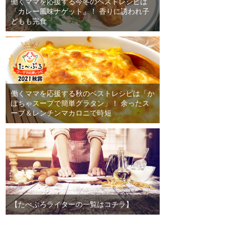
働くママを応援する今冬のベストレシピは
「カレー風味ナゲット」！ 香りに誘われ子
どもも完食
働くママを応援する秋のベストレシピは「か
ぼちゃスープで簡単グラタン」！ 余ったス
ープ＆レンチンマカロニで時短
【たべぷろライターの一覧はコチラ】