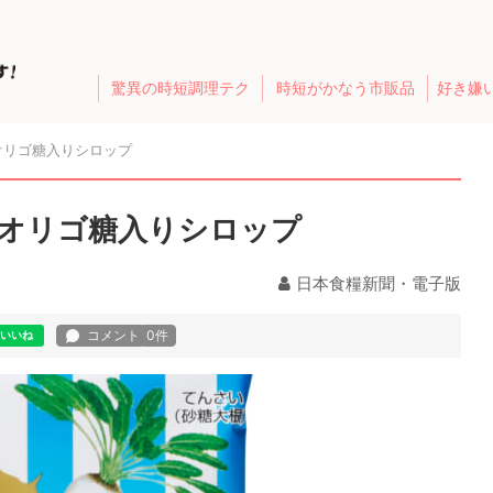
驚異の時短調理テク
時短がかなう市販品
好き嫌
オリゴ糖入りシロップ
オリゴ糖入りシロップ
日本食糧新聞・電子版