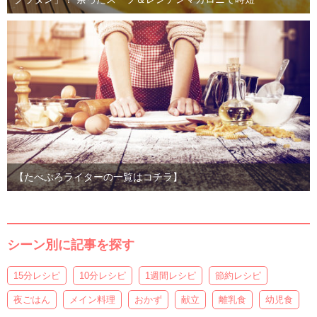
【たべぷろライターの一覧はコチラ】
シーン別に記事を探す
15分レシピ
10分レシピ
1週間レシピ
節約レシピ
夜ごはん
メイン料理
おかず
献立
離乳食
幼児食