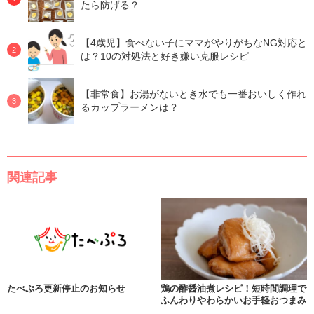
たら防げる？
【4歳児】食べない子にママがやりがちなNG対応と
は？10の対処法と好き嫌い克服レシピ
【非常食】お湯がないとき水でも一番おいしく作れ
るカップラーメンは？
関連記事
たべぷろ更新停止のお知らせ
鶏の酢醤油煮レシピ！短時間調理で
ふんわりやわらかいお手軽おつまみ