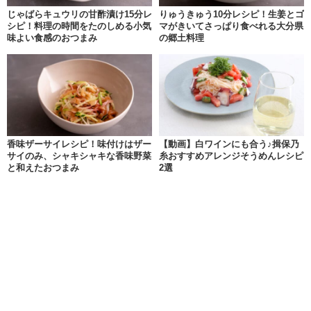
じゃばらキュウリの甘酢漬け15分レ
りゅうきゅう10分レシピ！生姜とゴ
シピ！料理の時間をたのしめる小気
マがきいてさっぱり食べれる大分県
味よい食感のおつまみ
の郷土料理
香味ザーサイレシピ！味付けはザー
【動画】白ワインにも合う♪揖保乃
サイのみ、シャキシャキな香味野菜
糸おすすめアレンジそうめんレシピ
と和えたおつまみ
2選