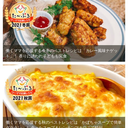
働くママを応援する今冬のベストレシピは「カレー風味ナゲッ
ト」！ 香りに誘われ子どもも完食
働くママを応援する秋のベストレシピは「かぼちゃスープで簡単
グラタン」！ 余ったスープ＆レンチンマカロニで時短