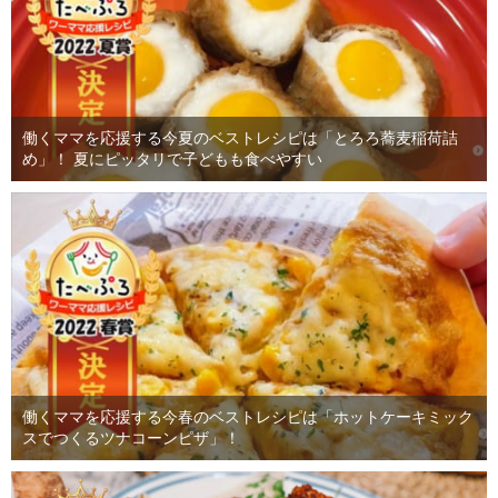
働くママを応援する今夏のベストレシピは「とろろ蕎麦稲荷詰
め」！ 夏にピッタリで子どもも食べやすい
働くママを応援する今春のベストレシピは「ホットケーキミック
スでつくるツナコーンピザ」！