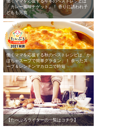
働くママを応援する今冬のベストレシピは
「カレー風味ナゲット」！ 香りに誘われ子
どもも完食
働くママを応援する秋のベストレシピは「か
ぼちゃスープで簡単グラタン」！ 余ったス
ープ＆レンチンマカロニで時短
【たべぷろライターの一覧はコチラ】