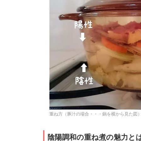
重ね方（豚汁の場合・・・鍋を横から見た図
陰陽調和の重ね煮の魅力と