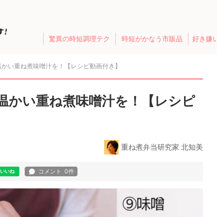
驚異の時短調理テク
時短がかなう市販品
好き嫌
温かい重ね煮味噌汁を！【レシピ動画付き】
温かい重ね煮味噌汁を！【レシピ
重ね煮弁当研究家 北知美