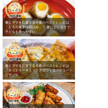
働くママを応援する今夏のベストレシピは
「とろろ蕎麦稲荷詰め」！ 夏にピッタリで
子どもも食べやすい
働くママを応援する今春のベストレシピは
「ホットケーキミックスでつくるツナコーン
ピザ」！