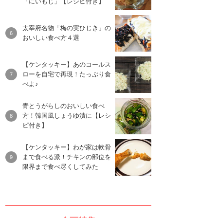
「にいもじ」【レシピ付き】
太宰府名物「梅の実ひじき」の
おいしい食べ方４選
【ケンタッキー】あのコールス
ローを自宅で再現！たっぷり食
べよ♪
青とうがらしのおいしい食べ
方！韓国風しょうゆ漬に【レシ
ピ付き】
【ケンタッキー】わが家は軟骨
まで食べる派！チキンの部位を
限界まで食べ尽くしてみた