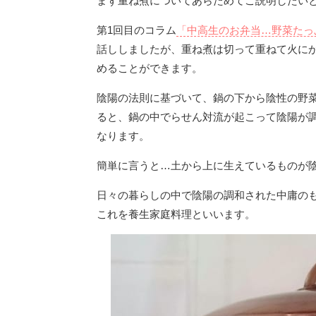
まず重ね煮についてあらためてご説明したい
第1回目のコラム
「中高生のお弁当…野菜たっ
話ししましたが、重ね煮は切って重ねて火に
めることができます。
陰陽の法則に基づいて、鍋の下から陰性の野
ると、鍋の中でらせん対流が起こって陰陽が
なります。
簡単に言うと…土から上に生えているものが
日々の暮らしの中で陰陽の調和された中庸の
これを養生家庭料理といいます。