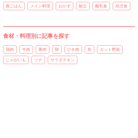
夜ごはん
メイン料理
おかず
献立
離乳食
幼児食
食材・料理別に記事を探す
鶏肉
牛肉
豚肉
卵
ひき肉
魚
カット野菜
じゃがいも
ツナ
サラダチキン