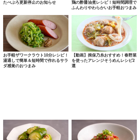
たべぷろ更新停止のお知らせ
鶏の酢醤油煮レシピ！短時間調理で
ふんわりやわらかいお手軽おつまみ
お手軽ザワークラウト10分レシピ！
【動画】揖保乃糸おすすめ！春野菜
湯通しで簡単＆短時間で作れるサラ
を使ったアレンジそうめんレシピ2
ダ感覚のおつまみ
選