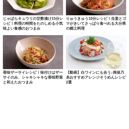
じゃばらキュウリの甘酢漬け15分レ
りゅうきゅう10分レシピ！生姜とゴ
シピ！料理の時間をたのしめる小気
マがきいてさっぱり食べれる大分県
味よい食感のおつまみ
の郷土料理
香味ザーサイレシピ！味付けはザー
【動画】白ワインにも合う♪揖保乃
サイのみ、シャキシャキな香味野菜
糸おすすめアレンジそうめんレシピ
と和えたおつまみ
2選