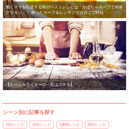
働くママを応援する秋のベストレシピは「かぼちゃスープで簡単
グラタン」！ 余ったスープ＆レンチンマカロニで時短
【たべぷろライターの一覧はコチラ】
シーン別に記事を探す
15分レシピ
10分レシピ
1週間レシピ
節約レシピ