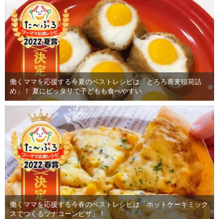
働くママを応援する今夏のベストレシピは「とろろ蕎麦稲荷詰
め」！ 夏にピッタリで子どもも食べやすい
働くママを応援する今春のベストレシピは「ホットケーキミック
スでつくるツナコーンピザ」！