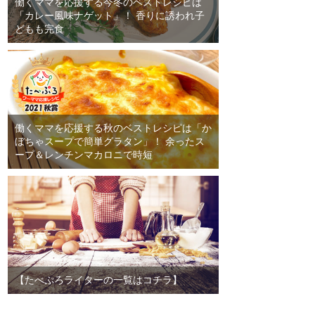
働くママを応援する今冬のベストレシピは
「カレー風味ナゲット」！ 香りに誘われ子
どもも完食
働くママを応援する秋のベストレシピは「か
ぼちゃスープで簡単グラタン」！ 余ったス
ープ＆レンチンマカロニで時短
【たべぷろライターの一覧はコチラ】