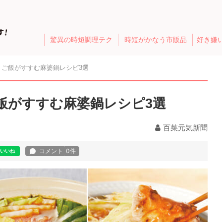
驚異の時短調理テク
時短がかなう市販品
好き嫌
！ご飯がすすむ麻婆鍋レシピ3選
飯がすすむ麻婆鍋レシピ3選
百菜元気新聞