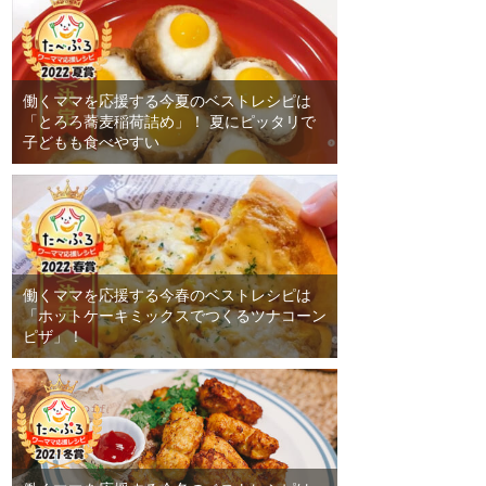
働くママを応援する今夏のベストレシピは
「とろろ蕎麦稲荷詰め」！ 夏にピッタリで
子どもも食べやすい
働くママを応援する今春のベストレシピは
「ホットケーキミックスでつくるツナコーン
ピザ」！