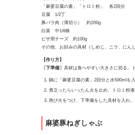
「麻婆豆腐の素」「トロミ粉」 各2回分
豆腐 1/2丁
豚バラ肉（薄切り） 約200g
白菜 中1/8株
ピザ用チーズ 約100g
その他、お好みの具材（しめじ、ニラ、にん
【作り方】
〔下準備〕
具材は食べやすい大きさに切る。ト
鍋に「麻婆豆腐の素」2回分と水500mlを
煮立ったらいったん火を止め、トロミ粉液
再び火をつけ、下準備をした具材を入れ、
麻婆豚ねぎしゃぶ