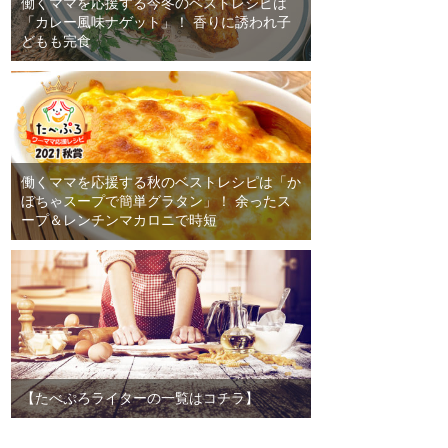
働くママを応援する今冬のベストレシピは
「カレー風味ナゲット」！ 香りに誘われ子
どもも完食
働くママを応援する秋のベストレシピは「か
ぼちゃスープで簡単グラタン」！ 余ったス
ープ＆レンチンマカロニで時短
【たべぷろライターの一覧はコチラ】