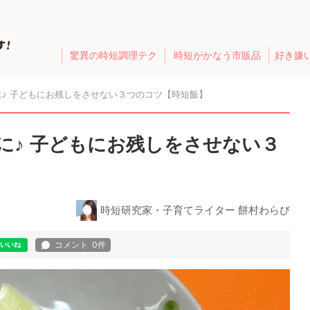
驚異の時短調理テク
時短がかなう市販品
好き嫌
♪ 子どもにお残しをさせない３つのコツ【時短飯】
に♪ 子どもにお残しをさせない３
時短研究家・子育てライター 餅村わらび