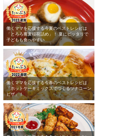
働くママを応援する今夏のベストレシピは
「とろろ蕎麦稲荷詰め」！ 夏にピッタリで
子どもも食べやすい
働くママを応援する今春のベストレシピは
「ホットケーキミックスでつくるツナコーン
ピザ」！