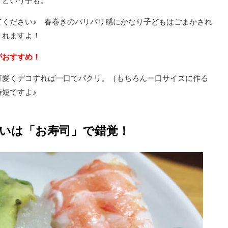
」という子も。
てください♪ 春巻きのパリパリ感にかなり子どもはごまかされ
くれますよ！
がおすすめ！
可愛くデコすれば一口でパクリ。（もちろん一口サイズに作る
短ですよ♪
嫌いは「お寿司」で錯覚！