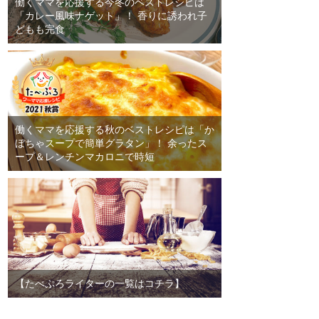
働くママを応援する今冬のベストレシピは
「カレー風味ナゲット」！ 香りに誘われ子
どもも完食
働くママを応援する秋のベストレシピは「か
ぼちゃスープで簡単グラタン」！ 余ったス
ープ＆レンチンマカロニで時短
【たべぷろライターの一覧はコチラ】