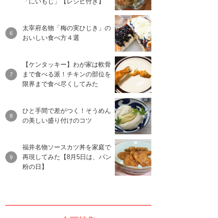
「にいもじ」【レシピ付き】
太宰府名物「梅の実ひじき」の
おいしい食べ方４選
【ケンタッキー】わが家は軟骨
まで食べる派！チキンの部位を
限界まで食べ尽くしてみた
ひと手間で差がつく！そうめん
の美しい盛り付けのコツ
福井名物ソースカツ丼を家庭で
再現してみた【8月5日は、パン
粉の日】