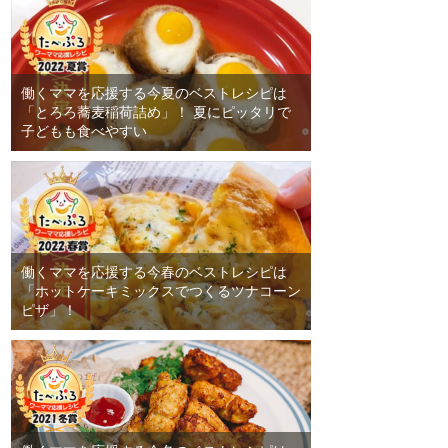
働くママを応援する今夏のベストレシピは
「とろろ蕎麦稲荷詰め」！ 夏にピッタリで
子どもも食べやすい
働くママを応援する今春のベストレシピは
「ホットケーキミックスでつくるツナコーン
ピザ」！