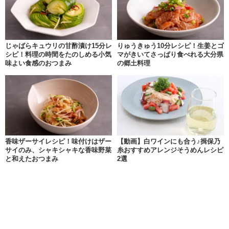
じゃばらキュウリの甘酢漬け15分レ
りゅうきゅう10分レシピ！生姜とゴ
シピ！料理の時間をたのしめる小気
マがきいてさっぱり食べれる大分県
味よい食感のおつまみ
の郷土料理
香味ザーサイレシピ！味付けはザー
【動画】白ワインにも合う♪揖保乃
サイのみ、シャキシャキな香味野菜
糸おすすめアレンジそうめんレシピ
と和えたおつまみ
2選