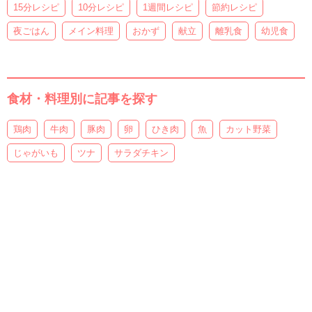
15分レシピ
10分レシピ
1週間レシピ
節約レシピ
夜ごはん
メイン料理
おかず
献立
離乳食
幼児食
食材・料理別に記事を探す
鶏肉
牛肉
豚肉
卵
ひき肉
魚
カット野菜
じゃがいも
ツナ
サラダチキン