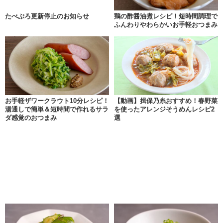
たべぷろ更新停止のお知らせ
鶏の酢醤油煮レシピ！短時間調理で
ふんわりやわらかいお手軽おつまみ
お手軽ザワークラウト10分レシピ！
【動画】揖保乃糸おすすめ！春野菜
湯通しで簡単＆短時間で作れるサラ
を使ったアレンジそうめんレシピ2
ダ感覚のおつまみ
選