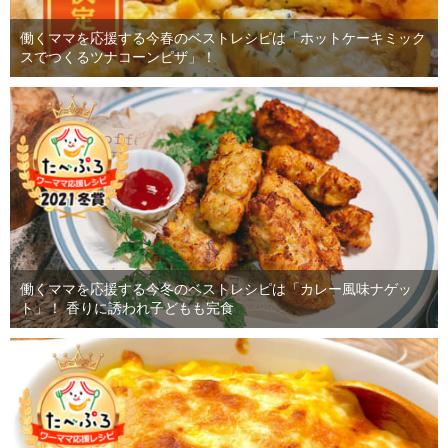
働くママを応援する今春のベストレシピは「ホットケーキミック
スでつくるツナコーンピザ」！
働くママを応援する今冬のベストレシピは「カレー風味ナゲッ
ト」！ 香りに誘われ子どもも完食