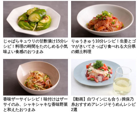
じゃばらキュウリの甘酢漬け15分レ
りゅうきゅう10分レシピ！生姜とゴ
シピ！料理の時間をたのしめる小気
マがきいてさっぱり食べれる大分県
味よい食感のおつまみ
の郷土料理
香味ザーサイレシピ！味付けはザー
【動画】白ワインにも合う♪揖保乃
サイのみ、シャキシャキな香味野菜
糸おすすめアレンジそうめんレシピ
と和えたおつまみ
2選