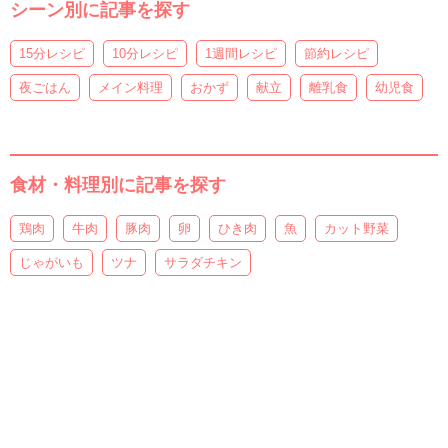
シーン別に記事を探す
15分レシピ
10分レシピ
1週間レシピ
節約レシピ
夜ごはん
メイン料理
おかず
献立
離乳食
幼児食
食材・料理別に記事を探す
鶏肉
牛肉
豚肉
卵
ひき肉
魚
カット野菜
じゃがいも
ツナ
サラダチキン