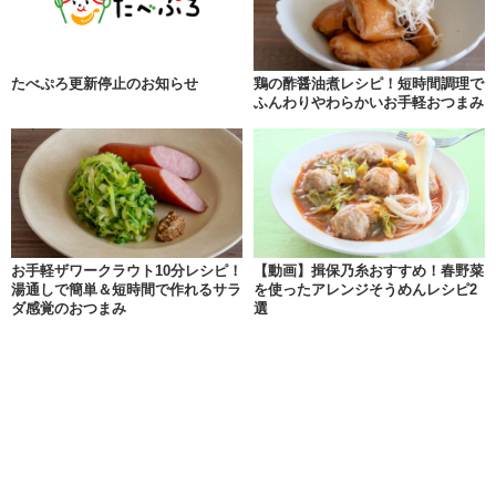
たべぷろ更新停止のお知らせ
鶏の酢醤油煮レシピ！短時間調理で
ふんわりやわらかいお手軽おつまみ
お手軽ザワークラウト10分レシピ！
【動画】揖保乃糸おすすめ！春野菜
湯通しで簡単＆短時間で作れるサラ
を使ったアレンジそうめんレシピ2
ダ感覚のおつまみ
選