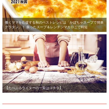
働くママを応援する秋のベストレシピは「かぼちゃスープで簡単
グラタン」！ 余ったスープ＆レンチンマカロニで時短
【たべぷろライターの一覧はコチラ】