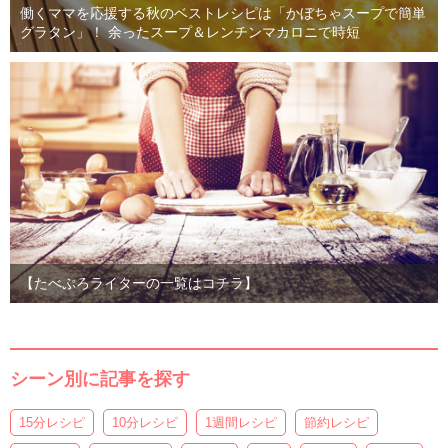
働くママを応援する秋のベストレシピは「かぼちゃスープで簡単
グラタン」！ 余ったスープ＆レンチンマカロニで時短
【たべぷろライターの一覧はコチラ】
シーン別に記事を探す
15分レシピ
10分レシピ
1週間レシピ
節約レシピ