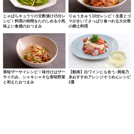
じゃばらキュウリの甘酢漬け15分レ
りゅうきゅう10分レシピ！生姜とゴ
シピ！料理の時間をたのしめる小気
マがきいてさっぱり食べれる大分県
味よい食感のおつまみ
の郷土料理
香味ザーサイレシピ！味付けはザー
【動画】白ワインにも合う♪揖保乃
サイのみ、シャキシャキな香味野菜
糸おすすめアレンジそうめんレシピ
と和えたおつまみ
2選