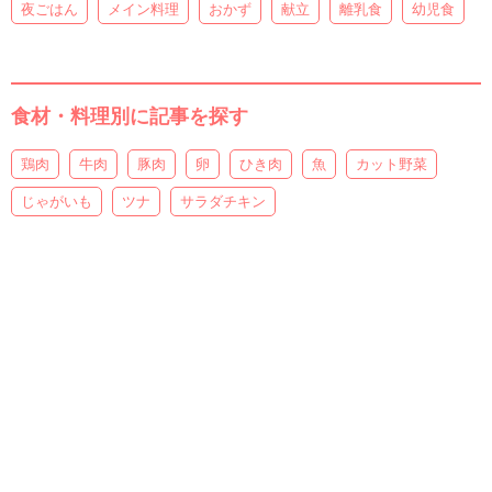
夜ごはん
メイン料理
おかず
献立
離乳食
幼児食
食材・料理別に記事を探す
鶏肉
牛肉
豚肉
卵
ひき肉
魚
カット野菜
じゃがいも
ツナ
サラダチキン