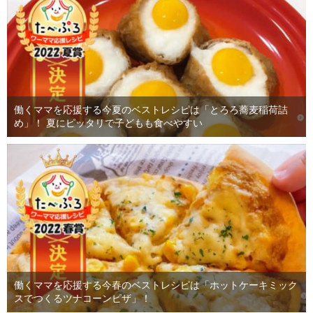
働くママを応援する今夏のベストレシピは「とろろ蕎麦稲荷詰
め」！ 夏にピッタリで子どもも食べやすい
働くママを応援する今春のベストレシピは「ホットケーキミック
スでつくるツナコーンピザ」！