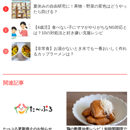
夏休みの自由研究に！果物・野菜の変色はどうやっ
たら防げる？
【4歳児】食べない子にママがやりがちなNG対応と
は？10の対処法と好き嫌い克服レシピ
【非常食】お湯がないとき水でも一番おいしく作れ
るカップラーメンは？
関連記事
たべぷろ更新停止のお知らせ
鶏の酢醤油煮レシピ！短時間調理で