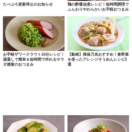
たべぷろ更新停止のお知らせ
鶏の酢醤油煮レシピ！短時間調理で
ふんわりやわらかいお手軽おつまみ
お手軽ザワークラウト10分レシピ！
【動画】揖保乃糸おすすめ！春野菜
湯通しで簡単＆短時間で作れるサラ
を使ったアレンジそうめんレシピ2
ダ感覚のおつまみ
選