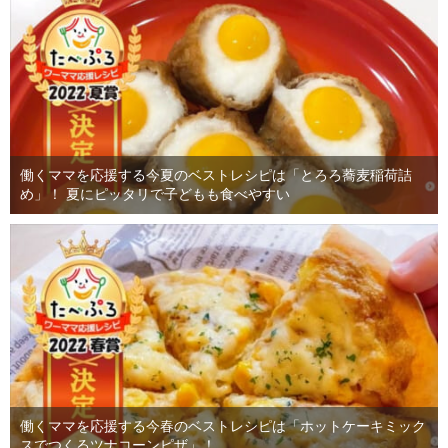
働くママを応援する今夏のベストレシピは「とろろ蕎麦稲荷詰
め」！ 夏にピッタリで子どもも食べやすい
働くママを応援する今春のベストレシピは「ホットケーキミック
スでつくるツナコーンピザ」！