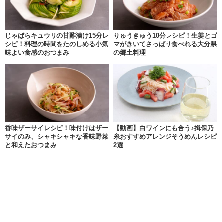
じゃばらキュウリの甘酢漬け15分レ
りゅうきゅう10分レシピ！生姜とゴ
シピ！料理の時間をたのしめる小気
マがきいてさっぱり食べれる大分県
味よい食感のおつまみ
の郷土料理
香味ザーサイレシピ！味付けはザー
【動画】白ワインにも合う♪揖保乃
サイのみ、シャキシャキな香味野菜
糸おすすめアレンジそうめんレシピ
と和えたおつまみ
2選