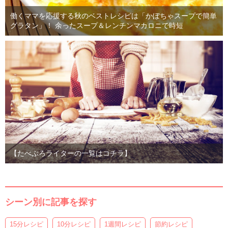
働くママを応援する秋のベストレシピは「かぼちゃスープで簡単
グラタン」！ 余ったスープ＆レンチンマカロニで時短
【たべぷろライターの一覧はコチラ】
シーン別に記事を探す
15分レシピ
10分レシピ
1週間レシピ
節約レシピ