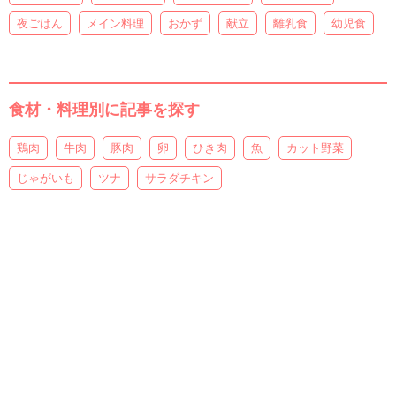
夜ごはん
メイン料理
おかず
献立
離乳食
幼児食
食材・料理別に記事を探す
鶏肉
牛肉
豚肉
卵
ひき肉
魚
カット野菜
じゃがいも
ツナ
サラダチキン