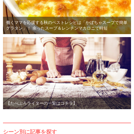
働くママを応援する秋のベストレシピは「かぼちゃスープで簡単
グラタン」！ 余ったスープ＆レンチンマカロニで時短
【たべぷろライターの一覧はコチラ】
シーン別に記事を探す