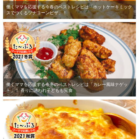
働くママを応援する今春のベストレシピは「ホットケーキミック
スでつくるツナコーンピザ」！
働くママを応援する今冬のベストレシピは「カレー風味ナゲッ
ト」！ 香りに誘われ子どもも完食