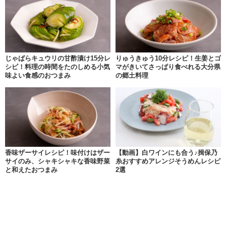
じゃばらキュウリの甘酢漬け15分レ
りゅうきゅう10分レシピ！生姜とゴ
シピ！料理の時間をたのしめる小気
マがきいてさっぱり食べれる大分県
味よい食感のおつまみ
の郷土料理
香味ザーサイレシピ！味付けはザー
【動画】白ワインにも合う♪揖保乃
サイのみ、シャキシャキな香味野菜
糸おすすめアレンジそうめんレシピ
と和えたおつまみ
2選