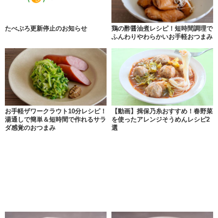
たべぷろ更新停止のお知らせ
鶏の酢醤油煮レシピ！短時間調理で
ふんわりやわらかいお手軽おつまみ
お手軽ザワークラウト10分レシピ！
【動画】揖保乃糸おすすめ！春野菜
湯通しで簡単＆短時間で作れるサラ
を使ったアレンジそうめんレシピ2
ダ感覚のおつまみ
選