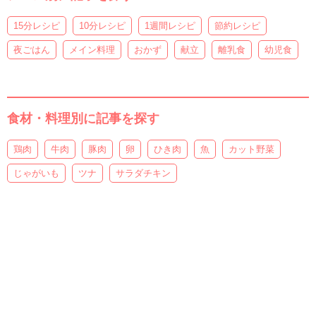
15分レシピ
10分レシピ
1週間レシピ
節約レシピ
夜ごはん
メイン料理
おかず
献立
離乳食
幼児食
食材・料理別に記事を探す
鶏肉
牛肉
豚肉
卵
ひき肉
魚
カット野菜
じゃがいも
ツナ
サラダチキン