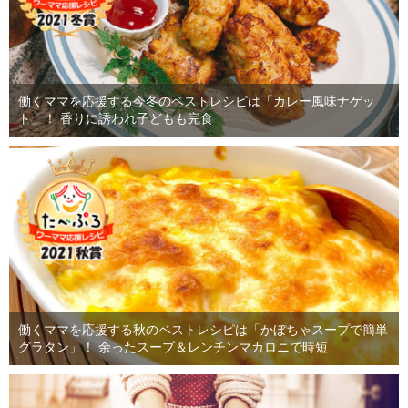
働くママを応援する今冬のベストレシピは「カレー風味ナゲッ
ト」！ 香りに誘われ子どもも完食
働くママを応援する秋のベストレシピは「かぼちゃスープで簡単
グラタン」！ 余ったスープ＆レンチンマカロニで時短