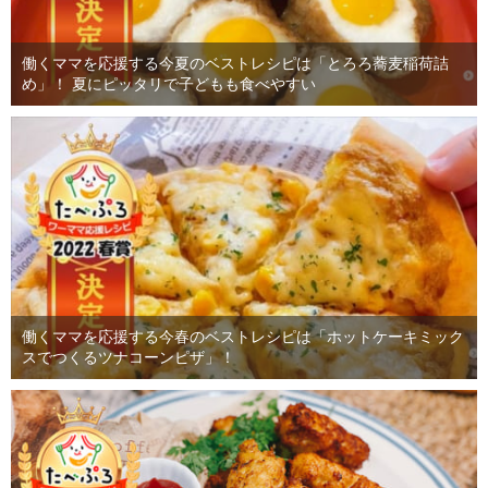
働くママを応援する今夏のベストレシピは「とろろ蕎麦稲荷詰
め」！ 夏にピッタリで子どもも食べやすい
働くママを応援する今春のベストレシピは「ホットケーキミック
スでつくるツナコーンピザ」！