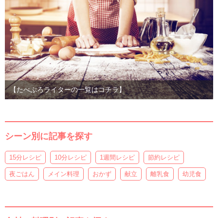
【たべぷろライターの一覧はコチラ】
シーン別に記事を探す
15分レシピ
10分レシピ
1週間レシピ
節約レシピ
夜ごはん
メイン料理
おかず
献立
離乳食
幼児食