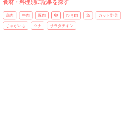
食材・料理別に記事を探す
鶏肉
牛肉
豚肉
卵
ひき肉
魚
カット野菜
じゃがいも
ツナ
サラダチキン