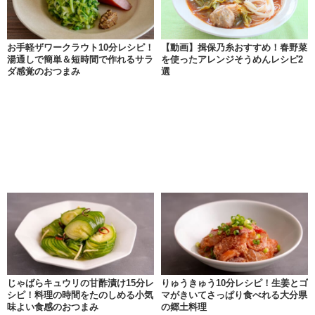
お手軽ザワークラウト10分レシピ！
【動画】揖保乃糸おすすめ！春野菜
湯通しで簡単＆短時間で作れるサラ
を使ったアレンジそうめんレシピ2
ダ感覚のおつまみ
選
じゃばらキュウリの甘酢漬け15分レ
りゅうきゅう10分レシピ！生姜とゴ
シピ！料理の時間をたのしめる小気
マがきいてさっぱり食べれる大分県
味よい食感のおつまみ
の郷土料理