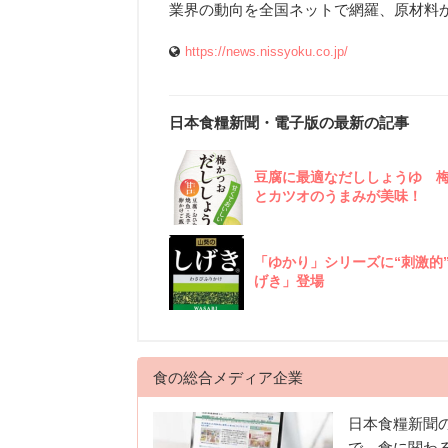
業界の動向を全国ネットで網羅、原材料
https://news.nissyoku.co.jp/
日本食糧新聞・電子版の最新の記事
豆腐に最適なだししょうゆ 
とカツオのうまみが美味！
「ゆかり」シリーズに“刺激的
げき」登場
食の総合メディア企業
日本食糧新聞
で、食に関わ