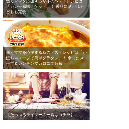
働くママを応援する今冬のベストレシピは
「カレー風味ナゲット」！ 香りに誘われ子
どもも完食
働くママを応援する秋のベストレシピは「か
ぼちゃスープで簡単グラタン」！ 余ったス
ープ＆レンチンマカロニで時短
【たべぷろライターの一覧はコチラ】