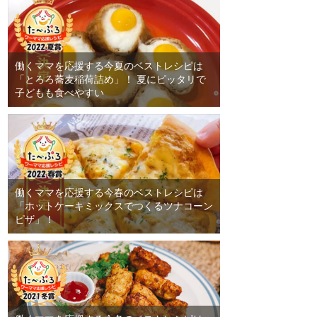
働くママを応援する今夏のベストレシピは
「とろろ蕎麦稲荷詰め」！ 夏にピッタリで
子どもも食べやすい
働くママを応援する今春のベストレシピは
「ホットケーキミックスでつくるツナコーン
ピザ」！