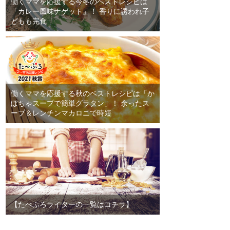
働くママを応援する今冬のベストレシピは
「カレー風味ナゲット」！ 香りに誘われ子
どもも完食
働くママを応援する秋のベストレシピは「か
ぼちゃスープで簡単グラタン」！ 余ったス
ープ＆レンチンマカロニで時短
【たべぷろライターの一覧はコチラ】