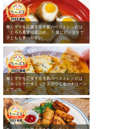
働くママを応援する今夏のベストレシピは
「とろろ蕎麦稲荷詰め」！ 夏にピッタリで
子どもも食べやすい
働くママを応援する今春のベストレシピは
「ホットケーキミックスでつくるツナコーン
ピザ」！