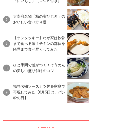
「にいもじ」【レシピ付き】
太宰府名物「梅の実ひじき」の
おいしい食べ方４選
【ケンタッキー】わが家は軟骨
まで食べる派！チキンの部位を
限界まで食べ尽くしてみた
ひと手間で差がつく！そうめん
の美しい盛り付けのコツ
福井名物ソースカツ丼を家庭で
再現してみた【8月5日は、パン
粉の日】