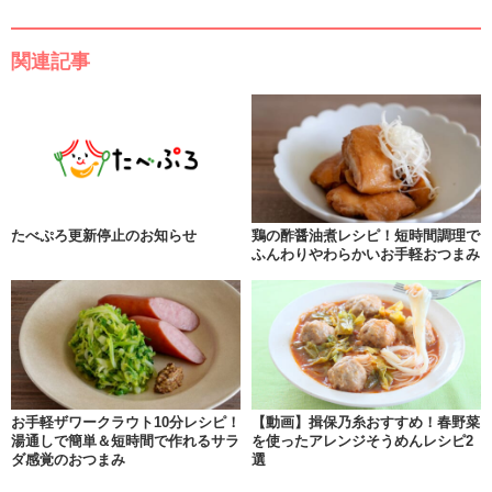
関連記事
たべぷろ更新停止のお知らせ
鶏の酢醤油煮レシピ！短時間調理で
ふんわりやわらかいお手軽おつまみ
お手軽ザワークラウト10分レシピ！
【動画】揖保乃糸おすすめ！春野菜
湯通しで簡単＆短時間で作れるサラ
を使ったアレンジそうめんレシピ2
ダ感覚のおつまみ
選