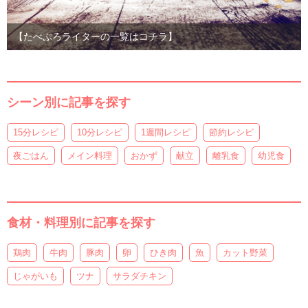
【たべぷろライターの一覧はコチラ】
シーン別に記事を探す
15分レシピ
10分レシピ
1週間レシピ
節約レシピ
夜ごはん
メイン料理
おかず
献立
離乳食
幼児食
食材・料理別に記事を探す
鶏肉
牛肉
豚肉
卵
ひき肉
魚
カット野菜
じゃがいも
ツナ
サラダチキン