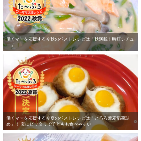
働くママを応援する今秋のベストレシピは「秋満載！時短シチュ
ー」
働くママを応援する今夏のベストレシピは「とろろ蕎麦稲荷詰
め」！ 夏にピッタリで子どもも食べやすい