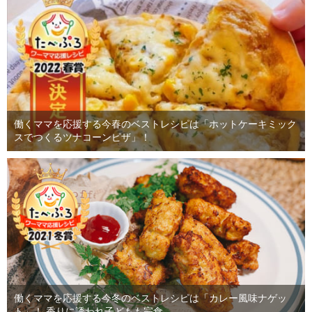
働くママを応援する今春のベストレシピは「ホットケーキミック
スでつくるツナコーンピザ」！
働くママを応援する今冬のベストレシピは「カレー風味ナゲッ
ト」！ 香りに誘われ子どもも完食