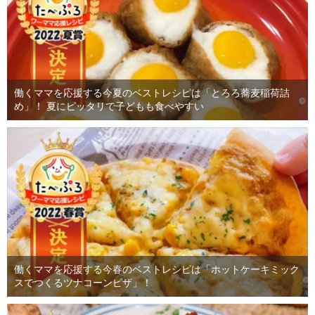
働くママを応援する今夏のベストレシピは「とろろ蕎麦稲荷詰
め」！ 夏にピッタリで子どもも食べやすい
働くママを応援する今春のベストレシピは「ホットケーキミック
スでつくるツナコーンピザ」！