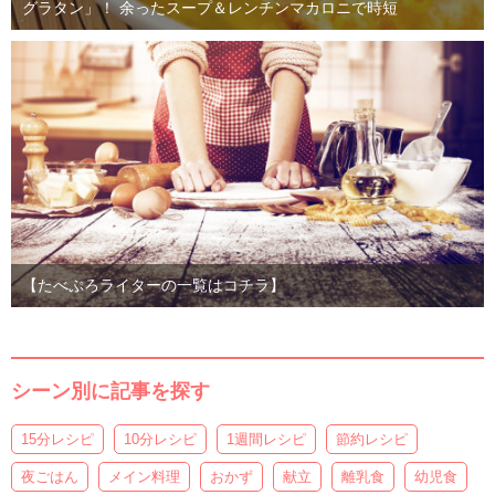
グラタン」！ 余ったスープ＆レンチンマカロニで時短
【たべぷろライターの一覧はコチラ】
シーン別に記事を探す
15分レシピ
10分レシピ
1週間レシピ
節約レシピ
夜ごはん
メイン料理
おかず
献立
離乳食
幼児食