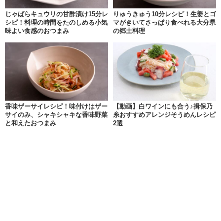
じゃばらキュウリの甘酢漬け15分レ
りゅうきゅう10分レシピ！生姜とゴ
シピ！料理の時間をたのしめる小気
マがきいてさっぱり食べれる大分県
味よい食感のおつまみ
の郷土料理
香味ザーサイレシピ！味付けはザー
【動画】白ワインにも合う♪揖保乃
サイのみ、シャキシャキな香味野菜
糸おすすめアレンジそうめんレシピ
と和えたおつまみ
2選