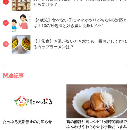
たら防げる？
【4歳児】食べない子にママがやりがちなNG対応と
は？10の対処法と好き嫌い克服レシピ
【非常食】お湯がないとき水でも一番おいしく作れ
るカップラーメンは？
関連記事
たべぷろ更新停止のお知らせ
鶏の酢醤油煮レシピ！短時間調理で
ふんわりやわらかいお手軽おつまみ