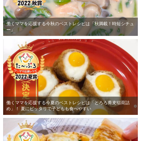
働くママを応援する今秋のベストレシピは「秋満載！時短シチュ
ー」
働くママを応援する今夏のベストレシピは「とろろ蕎麦稲荷詰
め」！ 夏にピッタリで子どもも食べやすい