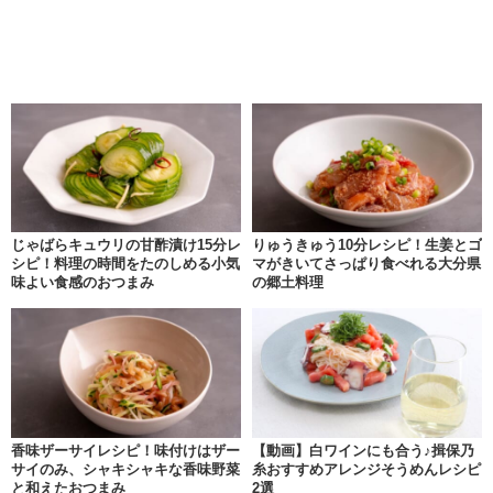
じゃばらキュウリの甘酢漬け15分レ
りゅうきゅう10分レシピ！生姜とゴ
シピ！料理の時間をたのしめる小気
マがきいてさっぱり食べれる大分県
味よい食感のおつまみ
の郷土料理
香味ザーサイレシピ！味付けはザー
【動画】白ワインにも合う♪揖保乃
サイのみ、シャキシャキな香味野菜
糸おすすめアレンジそうめんレシピ
と和えたおつまみ
2選