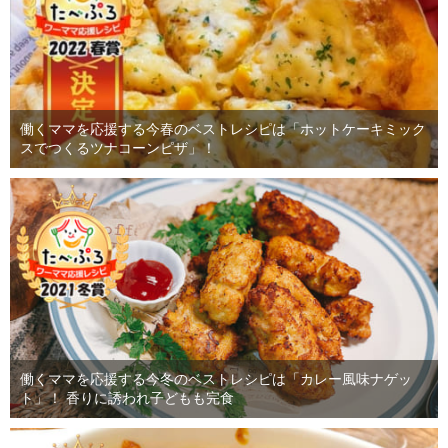
働くママを応援する今春のベストレシピは「ホットケーキミック
スでつくるツナコーンピザ」！
働くママを応援する今冬のベストレシピは「カレー風味ナゲッ
ト」！ 香りに誘われ子どもも完食