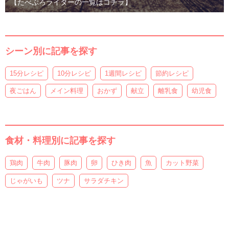
【たべぷろライターの一覧はコチラ】
シーン別に記事を探す
15分レシピ
10分レシピ
1週間レシピ
節約レシピ
夜ごはん
メイン料理
おかず
献立
離乳食
幼児食
食材・料理別に記事を探す
鶏肉
牛肉
豚肉
卵
ひき肉
魚
カット野菜
じゃがいも
ツナ
サラダチキン