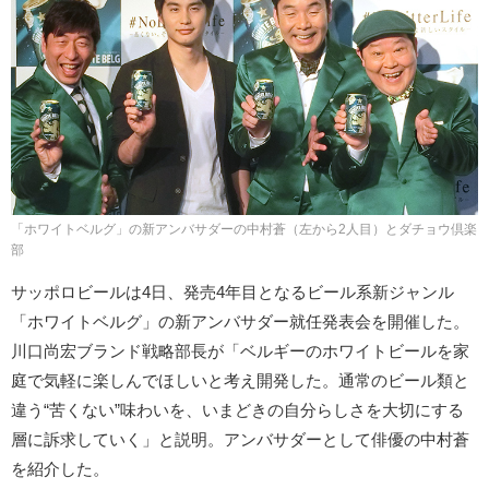
「ホワイトベルグ」の新アンバサダーの中村蒼（左から2人目）とダチョウ倶楽
部
サッポロビールは4日、発売4年目となるビール系新ジャンル
「ホワイトベルグ」の新アンバサダー就任発表会を開催した。
川口尚宏ブランド戦略部長が「ベルギーのホワイトビールを家
庭で気軽に楽しんでほしいと考え開発した。通常のビール類と
違う“苦くない”味わいを、いまどきの自分らしさを大切にする
層に訴求していく」と説明。アンバサダーとして俳優の中村蒼
を紹介した。