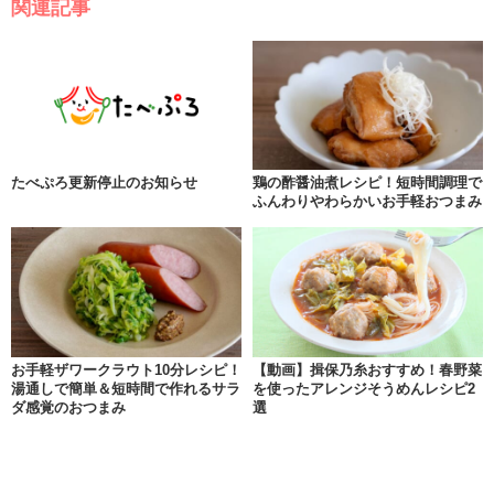
関連記事
たべぷろ更新停止のお知らせ
鶏の酢醤油煮レシピ！短時間調理で
ふんわりやわらかいお手軽おつまみ
お手軽ザワークラウト10分レシピ！
【動画】揖保乃糸おすすめ！春野菜
湯通しで簡単＆短時間で作れるサラ
を使ったアレンジそうめんレシピ2
ダ感覚のおつまみ
選