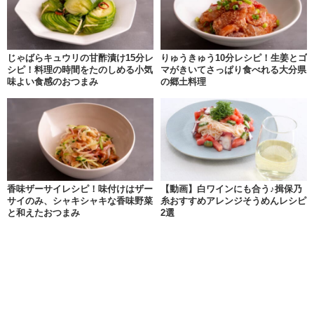
じゃばらキュウリの甘酢漬け15分レ
りゅうきゅう10分レシピ！生姜とゴ
シピ！料理の時間をたのしめる小気
マがきいてさっぱり食べれる大分県
味よい食感のおつまみ
の郷土料理
香味ザーサイレシピ！味付けはザー
【動画】白ワインにも合う♪揖保乃
サイのみ、シャキシャキな香味野菜
糸おすすめアレンジそうめんレシピ
と和えたおつまみ
2選