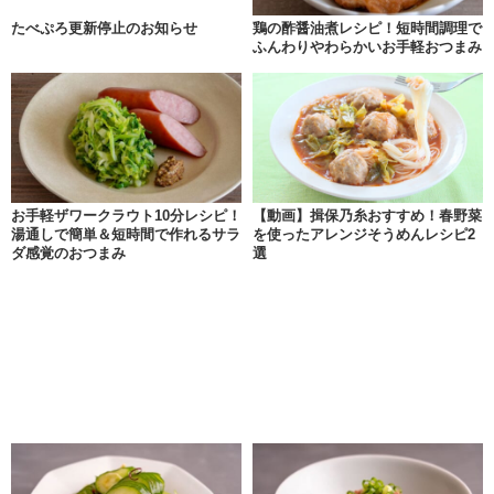
たべぷろ更新停止のお知らせ
鶏の酢醤油煮レシピ！短時間調理で
ふんわりやわらかいお手軽おつまみ
お手軽ザワークラウト10分レシピ！
【動画】揖保乃糸おすすめ！春野菜
湯通しで簡単＆短時間で作れるサラ
を使ったアレンジそうめんレシピ2
ダ感覚のおつまみ
選