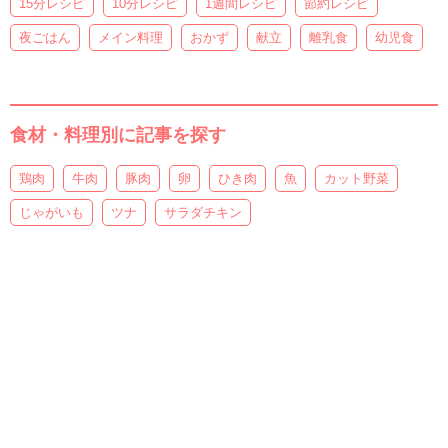
15分レシピ
10分レシピ
1週間レシピ
節約レシピ
夜ごはん
メイン料理
おかず
献立
離乳食
幼児食
食材・料理別に記事を探す
鶏肉
牛肉
豚肉
卵
ひき肉
魚
カット野菜
じゃがいも
ツナ
サラダチキン