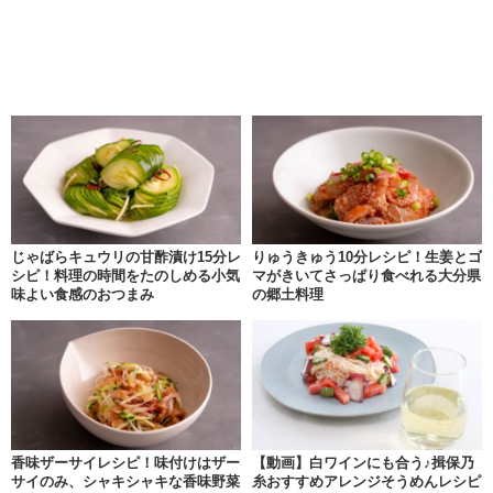
じゃばらキュウリの甘酢漬け15分レ
りゅうきゅう10分レシピ！生姜とゴ
シピ！料理の時間をたのしめる小気
マがきいてさっぱり食べれる大分県
味よい食感のおつまみ
の郷土料理
香味ザーサイレシピ！味付けはザー
【動画】白ワインにも合う♪揖保乃
サイのみ、シャキシャキな香味野菜
糸おすすめアレンジそうめんレシピ