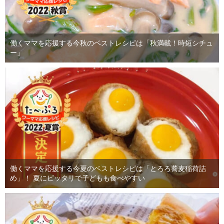
働くママを応援する今秋のベストレシピは「秋満載！時短シチュ
ー」
働くママを応援する今夏のベストレシピは「とろろ蕎麦稲荷詰
め」！ 夏にピッタリで子どもも食べやすい