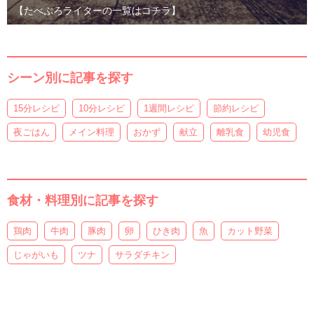
【たべぷろライターの一覧はコチラ】
シーン別に記事を探す
15分レシピ
10分レシピ
1週間レシピ
節約レシピ
夜ごはん
メイン料理
おかず
献立
離乳食
幼児食
食材・料理別に記事を探す
鶏肉
牛肉
豚肉
卵
ひき肉
魚
カット野菜
じゃがいも
ツナ
サラダチキン