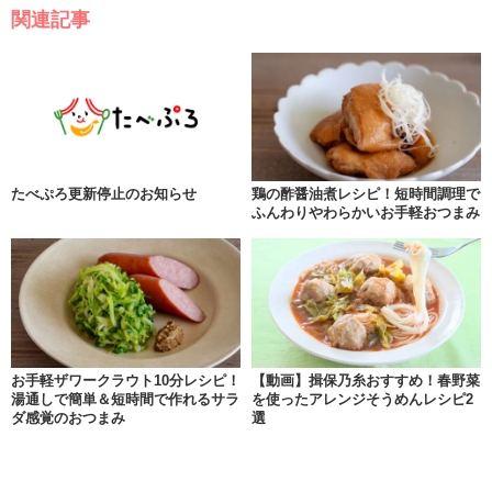
関連記事
たべぷろ更新停止のお知らせ
鶏の酢醤油煮レシピ！短時間調理で
ふんわりやわらかいお手軽おつまみ
お手軽ザワークラウト10分レシピ！
【動画】揖保乃糸おすすめ！春野菜
湯通しで簡単＆短時間で作れるサラ
を使ったアレンジそうめんレシピ2
ダ感覚のおつまみ
選