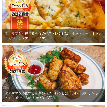
働くママを応援する今春のベストレシピは「ホットケーキミック
スでつくるツナコーンピザ」！
働くママを応援する今冬のベストレシピは「カレー風味ナゲッ
ト」！ 香りに誘われ子どもも完食