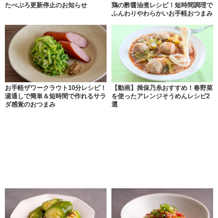
たべぷろ更新停止のお知らせ
鶏の酢醤油煮レシピ！短時間調理で
ふんわりやわらかいお手軽おつまみ
お手軽ザワークラウト10分レシピ！
【動画】揖保乃糸おすすめ！春野菜
湯通しで簡単＆短時間で作れるサラ
を使ったアレンジそうめんレシピ2
ダ感覚のおつまみ
選