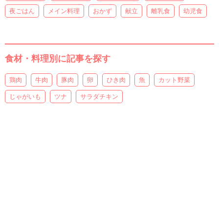
夜ごはん
メイン料理
おかず
献立
離乳食
幼児食
食材・料理別に記事を探す
鶏肉
牛肉
豚肉
卵
ひき肉
魚
カット野菜
じゃがいも
ツナ
サラダチキン