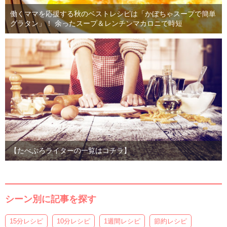
働くママを応援する秋のベストレシピは「かぼちゃスープで簡単
グラタン」！ 余ったスープ＆レンチンマカロニで時短
【たべぷろライターの一覧はコチラ】
シーン別に記事を探す
15分レシピ
10分レシピ
1週間レシピ
節約レシピ