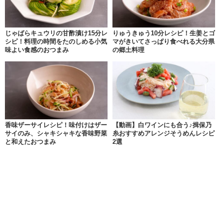
じゃばらキュウリの甘酢漬け15分レ
りゅうきゅう10分レシピ！生姜とゴ
シピ！料理の時間をたのしめる小気
マがきいてさっぱり食べれる大分県
味よい食感のおつまみ
の郷土料理
香味ザーサイレシピ！味付けはザー
【動画】白ワインにも合う♪揖保乃
サイのみ、シャキシャキな香味野菜
糸おすすめアレンジそうめんレシピ
と和えたおつまみ
2選