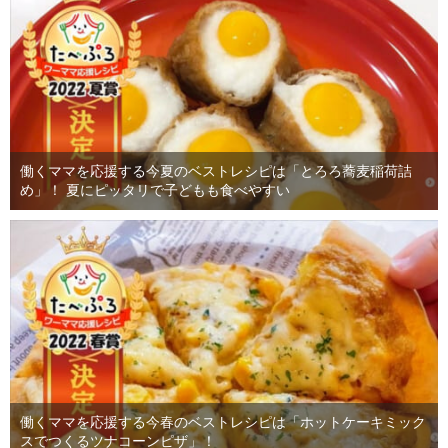
働くママを応援する今夏のベストレシピは「とろろ蕎麦稲荷詰
め」！ 夏にピッタリで子どもも食べやすい
働くママを応援する今春のベストレシピは「ホットケーキミック
スでつくるツナコーンピザ」！