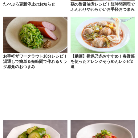
たべぷろ更新停止のお知らせ
鶏の酢醤油煮レシピ！短時間調理で
ふんわりやわらかいお手軽おつまみ
お手軽ザワークラウト10分レシピ！
【動画】揖保乃糸おすすめ！春野菜
湯通しで簡単＆短時間で作れるサラ
を使ったアレンジそうめんレシピ2
ダ感覚のおつまみ
選