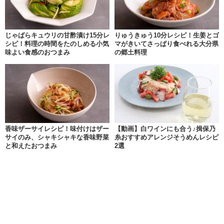
じゃばらキュウリの甘酢漬け15分レ
りゅうきゅう10分レシピ！生姜とゴ
シピ！料理の時間をたのしめる小気
マがきいてさっぱり食べれる大分県
味よい食感のおつまみ
の郷土料理
香味ザーサイレシピ！味付けはザー
【動画】白ワインにも合う♪揖保乃
サイのみ、シャキシャキな香味野菜
糸おすすめアレンジそうめんレシピ
と和えたおつまみ
2選