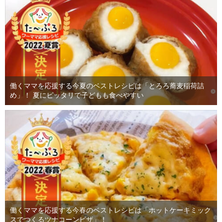
働くママを応援する今夏のベストレシピは「とろろ蕎麦稲荷詰
め」！ 夏にピッタリで子どもも食べやすい
働くママを応援する今春のベストレシピは「ホットケーキミック
スでつくるツナコーンピザ」！