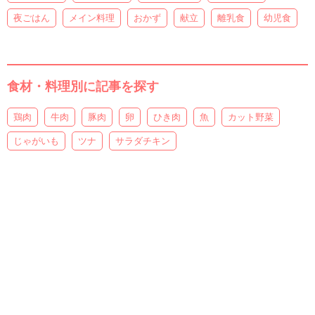
夜ごはん
メイン料理
おかず
献立
離乳食
幼児食
食材・料理別に記事を探す
鶏肉
牛肉
豚肉
卵
ひき肉
魚
カット野菜
じゃがいも
ツナ
サラダチキン