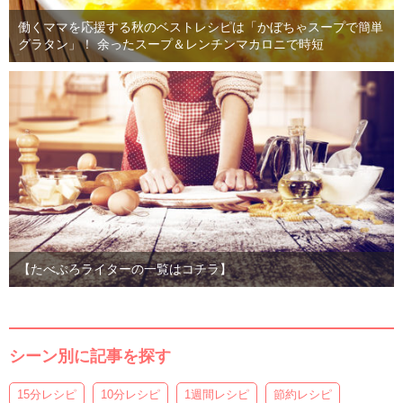
働くママを応援する秋のベストレシピは「かぼちゃスープで簡単
グラタン」！ 余ったスープ＆レンチンマカロニで時短
【たべぷろライターの一覧はコチラ】
シーン別に記事を探す
15分レシピ
10分レシピ
1週間レシピ
節約レシピ