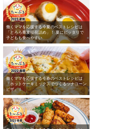
働くママを応援する今夏のベストレシピは
「とろろ蕎麦稲荷詰め」！ 夏にピッタリで
子どもも食べやすい
働くママを応援する今春のベストレシピは
「ホットケーキミックスでつくるツナコーン
ピザ」！