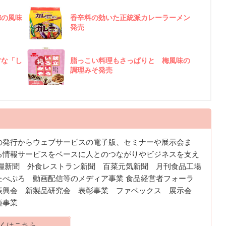
梅の風味
香辛料の効いた正統派カレーラーメン
発売
”な「し
脂っこい料理もさっぱりと 梅風味の
調理みそ発売
の発行からウェブサービスの電子版、セミナーや展示会ま
る情報サービスをベースに人とのつながりやビジネスを支え
食糧新聞 外食レストラン新聞 百菜元気新聞 月刊食品工場
たべぷろ 動画配信等のメディア事業 食品経営者フォーラ
振興会 新製品研究会 表彰事業 ファベックス 展示会
種事業
くはこちら