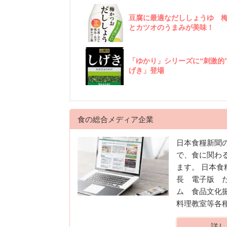
豆腐に最適なだししょうゆ 
とカツオのうまみが美味！
「ゆかり」シリーズに“刺激的
げき」登場
食の総合メディア企業
日本食糧新聞
で、食に関わ
ます。 日本
長 電子版 
ム 食品文化
料理教室等各
詳し