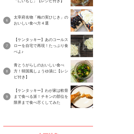
「にいもじ」【レシピ付き】
太宰府名物「梅の実ひじき」の
おいしい食べ方４選
【ケンタッキー】あのコールス
ローを自宅で再現！たっぷり食
べよ♪
青とうがらしのおいしい食べ
方！韓国風しょうゆ漬に【レシ
ピ付き】
【ケンタッキー】わが家は軟骨
まで食べる派！チキンの部位を
限界まで食べ尽くしてみた