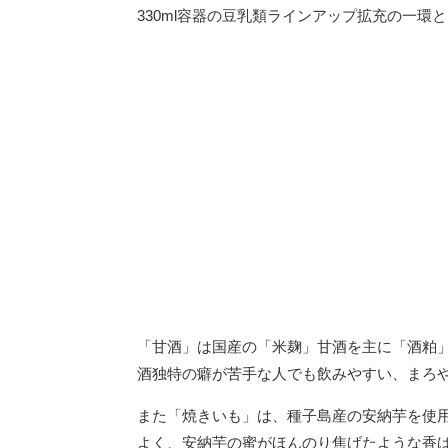
330ml容器の豆乳類ラインアップ拡充の一環
「甘酒」は国産の「米麹」甘酒を主に「酒粕
酒独特の癖が苦手な人でも飲みやすい、まろ
また「焼きいも」は、種子島産の安納芋を使
よく、安納芋の蜜がほんのり焦げたような香