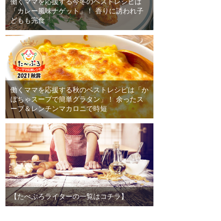
働くママを応援する今冬のベストレシピは
「カレー風味ナゲット」！ 香りに誘われ子
どもも完食
働くママを応援する秋のベストレシピは「か
ぼちゃスープで簡単グラタン」！ 余ったス
ープ＆レンチンマカロニで時短
【たべぷろライターの一覧はコチラ】