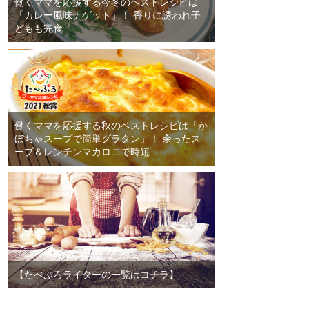
働くママを応援する今冬のベストレシピは
「カレー風味ナゲット」！ 香りに誘われ子
どもも完食
働くママを応援する秋のベストレシピは「か
ぼちゃスープで簡単グラタン」！ 余ったス
ープ＆レンチンマカロニで時短
【たべぷろライターの一覧はコチラ】