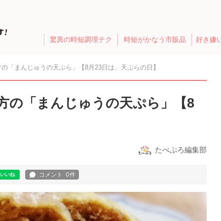
驚異の時短調理テク
時短がかなう市販品
好き嫌
の「まんじゅうの天ぷら」【8月23日は、天ぷらの日】
方の「まんじゅうの天ぷら」【8
たべぷろ編集部