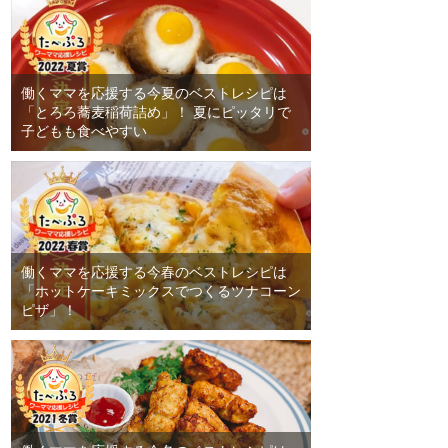
働くママを応援する今夏のベストレシピは
「とろろ蕎麦稲荷詰め」！ 夏にピッタリで
子どもも食べやすい
働くママを応援する今春のベストレシピは
「ホットケーキミックスでつくるツナコーン
ピザ」！