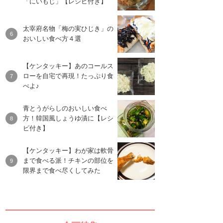
「にいもじ」【レシピ付き】
太宰府名物「梅の実ひじき」の
おいしい食べ方４選
【ケンタッキー】あのコールス
ローを自宅で再現！たっぷり食
べよ♪
青とうがらしのおいしい食べ
方！韓国風しょうゆ漬に【レシ
ピ付き】
【ケンタッキー】わが家は軟骨
まで食べる派！チキンの部位を
限界まで食べ尽くしてみた