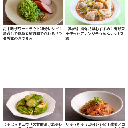
お手軽ザワークラウト10分レシピ！
【動画】揖保乃糸おすすめ！春野菜
湯通しで簡単＆短時間で作れるサラ
を使ったアレンジそうめんレシピ2
ダ感覚のおつまみ
選
じゃばらキュウリの甘酢漬け15分レ
りゅうきゅう10分レシピ！生姜とゴ