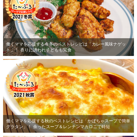
働くママを応援する今冬のベストレシピは「カレー風味ナゲッ
ト」！ 香りに誘われ子どもも完食
働くママを応援する秋のベストレシピは「かぼちゃスープで簡単
グラタン」！ 余ったスープ＆レンチンマカロニで時短