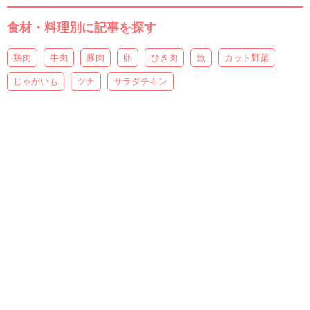
食材・料理別に記事を探す
鶏肉
牛肉
豚肉
卵
ひき肉
魚
カット野菜
じゃがいも
ツナ
サラダチキン