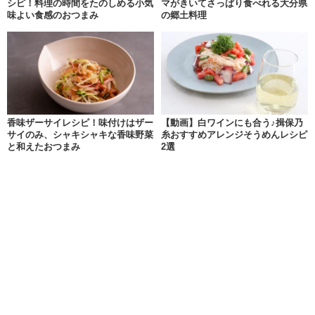
シピ！料理の時間をたのしめる小気
マがきいてさっぱり食べれる大分県
味よい食感のおつまみ
の郷土料理
香味ザーサイレシピ！味付けはザー
【動画】白ワインにも合う♪揖保乃
サイのみ、シャキシャキな香味野菜
糸おすすめアレンジそうめんレシピ
と和えたおつまみ
2選