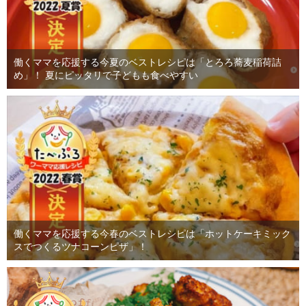
働くママを応援する今夏のベストレシピは「とろろ蕎麦稲荷詰
め」！ 夏にピッタリで子どもも食べやすい
働くママを応援する今春のベストレシピは「ホットケーキミック
スでつくるツナコーンピザ」！