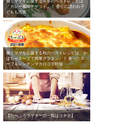
働くママを応援する今冬のベストレシピは
「カレー風味ナゲット」！ 香りに誘われ子
どもも完食
働くママを応援する秋のベストレシピは「か
ぼちゃスープで簡単グラタン」！ 余ったス
ープ＆レンチンマカロニで時短
【たべぷろライターの一覧はコチラ】