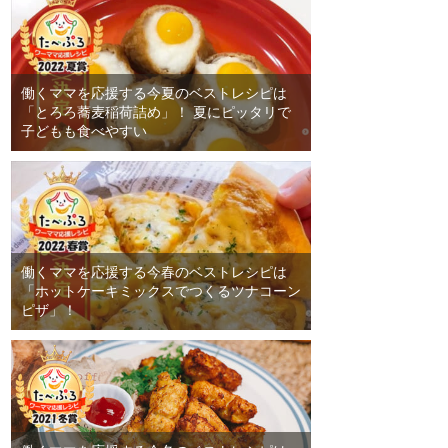
働くママを応援する今夏のベストレシピは
「とろろ蕎麦稲荷詰め」！ 夏にピッタリで
子どもも食べやすい
働くママを応援する今春のベストレシピは
「ホットケーキミックスでつくるツナコーン
ピザ」！