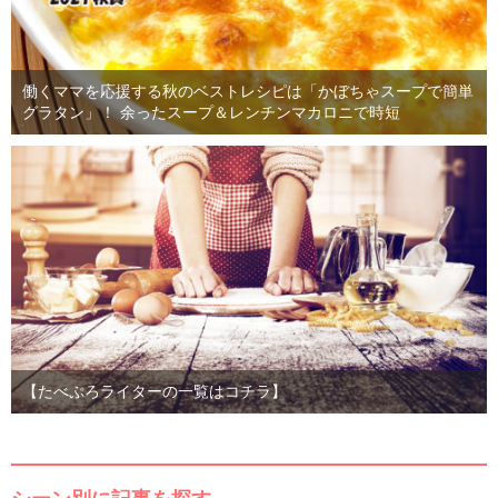
働くママを応援する秋のベストレシピは「かぼちゃスープで簡単
グラタン」！ 余ったスープ＆レンチンマカロニで時短
【たべぷろライターの一覧はコチラ】