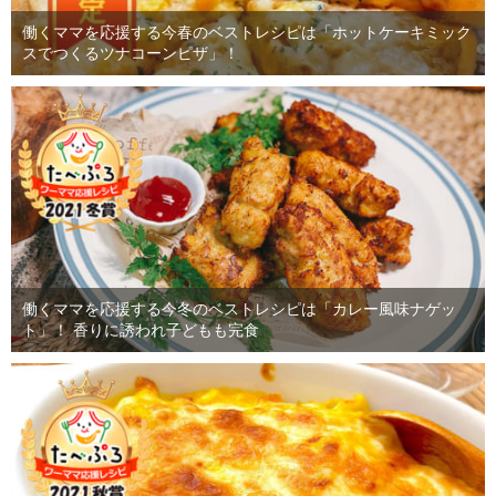
働くママを応援する今春のベストレシピは「ホットケーキミック
スでつくるツナコーンピザ」！
働くママを応援する今冬のベストレシピは「カレー風味ナゲッ
ト」！ 香りに誘われ子どもも完食