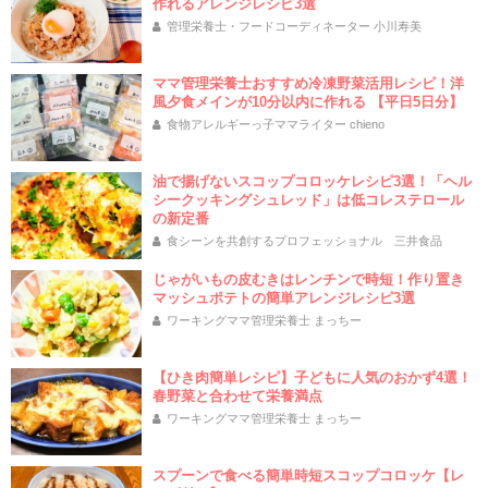
作れるアレンジレシピ3選
管理栄養士・フードコーディネーター 小川寿美
ママ管理栄養士おすすめ冷凍野菜活用レシピ！洋
風夕食メインが10分以内に作れる 【平日5日分】
食物アレルギーっ子ママライター chieno
油で揚げないスコップコロッケレシピ3選！「ヘル
シークッキングシュレッド」は低コレステロール
の新定番
食シーンを共創するプロフェッショナル 三井食品
じゃがいもの皮むきはレンチンで時短！作り置き
マッシュポテトの簡単アレンジレシピ3選
ワーキングママ管理栄養士 まっちー
【ひき肉簡単レシピ】子どもに人気のおかず4選！
春野菜と合わせて栄養満点
ワーキングママ管理栄養士 まっちー
スプーンで食べる簡単時短スコップコロッケ【レ