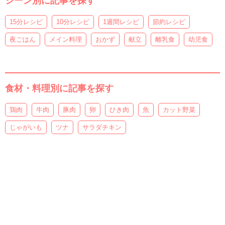
シーン別に記事を探す
15分レシピ
10分レシピ
1週間レシピ
節約レシピ
夜ごはん
メイン料理
おかず
献立
離乳食
幼児食
食材・料理別に記事を探す
鶏肉
牛肉
豚肉
卵
ひき肉
魚
カット野菜
じゃがいも
ツナ
サラダチキン