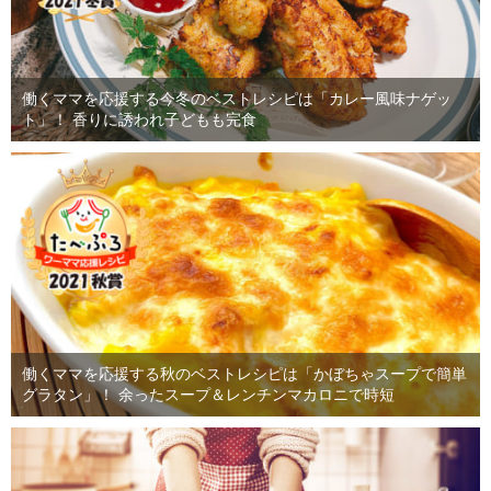
働くママを応援する今冬のベストレシピは「カレー風味ナゲッ
ト」！ 香りに誘われ子どもも完食
働くママを応援する秋のベストレシピは「かぼちゃスープで簡単
グラタン」！ 余ったスープ＆レンチンマカロニで時短