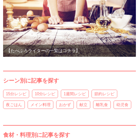
【たべぷろライターの一覧はコチラ】
シーン別に記事を探す
15分レシピ
10分レシピ
1週間レシピ
節約レシピ
夜ごはん
メイン料理
おかず
献立
離乳食
幼児食
食材・料理別に記事を探す