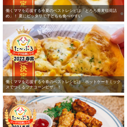
働くママを応援する今夏のベストレシピは「とろろ蕎麦稲荷詰
め」！ 夏にピッタリで子どもも食べやすい
働くママを応援する今春のベストレシピは「ホットケーキミック
スでつくるツナコーンピザ」！