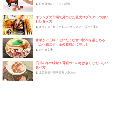
日食外食レストラン新聞
オランダの市場で見つけた巨大ロブスターのおい
しい食べ方
オランダ在住フードコンサルタント 白神三津恵
豪華かに三昧！ぜいたくな食べ比べを楽しめる
【たべ鉄女子：金の越前かに寿し】
たべ旅女子
石川の冬の味覚！香箱ガニのさばき方とおいしい
食べ方
北陸家庭料理研究家 大象みか