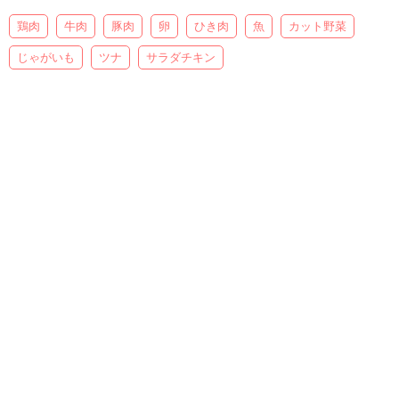
鶏肉
牛肉
豚肉
卵
ひき肉
魚
カット野菜
じゃがいも
ツナ
サラダチキン