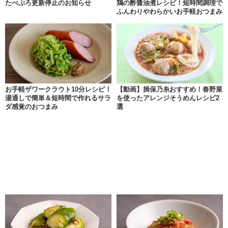
たべぷろ更新停止のお知らせ
鶏の酢醤油煮レシピ！短時間調理で
ふんわりやわらかいお手軽おつまみ
お手軽ザワークラウト10分レシピ！
【動画】揖保乃糸おすすめ！春野菜
湯通しで簡単＆短時間で作れるサラ
を使ったアレンジそうめんレシピ2
ダ感覚のおつまみ
選