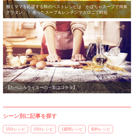
働くママを応援する秋のベストレシピは「かぼちゃスープで簡単
グラタン」！ 余ったスープ＆レンチンマカロニで時短
【たべぷろライターの一覧はコチラ】
シーン別に記事を探す
15分レシピ
10分レシピ
1週間レシピ
節約レシピ