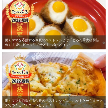
働くママを応援する今夏のベストレシピは「とろろ蕎麦稲荷詰
め」！ 夏にピッタリで子どもも食べやすい
働くママを応援する今春のベストレシピは「ホットケーキミック
スでつくるツナコーンピザ」！