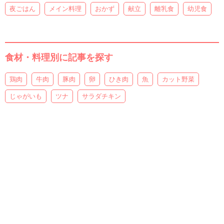
夜ごはん
メイン料理
おかず
献立
離乳食
幼児食
食材・料理別に記事を探す
鶏肉
牛肉
豚肉
卵
ひき肉
魚
カット野菜
じゃがいも
ツナ
サラダチキン