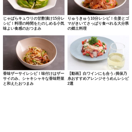
じゃばらキュウリの甘酢漬け15分レ
りゅうきゅう10分レシピ！生姜とゴ
シピ！料理の時間をたのしめる小気
マがきいてさっぱり食べれる大分県
味よい食感のおつまみ
の郷土料理
香味ザーサイレシピ！味付けはザー
【動画】白ワインにも合う♪揖保乃
サイのみ、シャキシャキな香味野菜
糸おすすめアレンジそうめんレシピ
と和えたおつまみ
2選