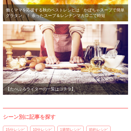
働くママを応援する秋のベストレシピは「かぼちゃスープで簡単
グラタン」！ 余ったスープ＆レンチンマカロニで時短
【たべぷろライターの一覧はコチラ】
シーン別に記事を探す
15分レシピ
10分レシピ
1週間レシピ
節約レシピ