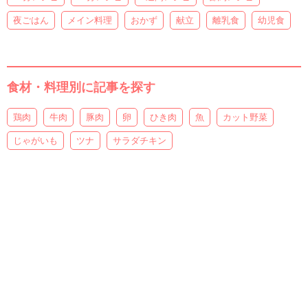
夜ごはん
メイン料理
おかず
献立
離乳食
幼児食
食材・料理別に記事を探す
鶏肉
牛肉
豚肉
卵
ひき肉
魚
カット野菜
じゃがいも
ツナ
サラダチキン