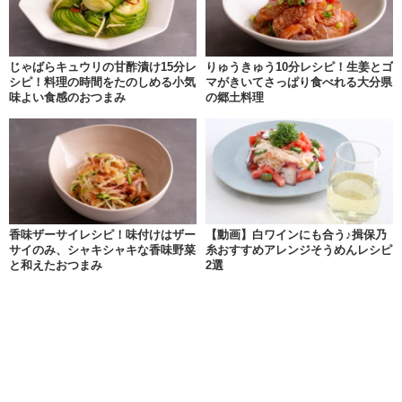
じゃばらキュウリの甘酢漬け15分レ
りゅうきゅう10分レシピ！生姜とゴ
シピ！料理の時間をたのしめる小気
マがきいてさっぱり食べれる大分県
味よい食感のおつまみ
の郷土料理
香味ザーサイレシピ！味付けはザー
【動画】白ワインにも合う♪揖保乃
サイのみ、シャキシャキな香味野菜
糸おすすめアレンジそうめんレシピ
と和えたおつまみ
2選