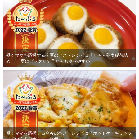
働くママを応援する今夏のベストレシピは「とろろ蕎麦稲荷詰
め」！ 夏にピッタリで子どもも食べやすい
働くママを応援する今春のベストレシピは「ホットケーキミック
スでつくるツナコーンピザ」！