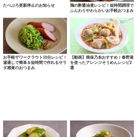
たべぷろ更新停止のお知らせ
鶏の酢醤油煮レシピ！短時間調理で
ふんわりやわらかいお手軽おつまみ
お手軽ザワークラウト10分レシピ！
【動画】揖保乃糸おすすめ！春野菜
湯通しで簡単＆短時間で作れるサラ
を使ったアレンジそうめんレシピ2
ダ感覚のおつまみ
選