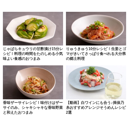
じゃばらキュウリの甘酢漬け15分レ
りゅうきゅう10分レシピ！生姜とゴ
シピ！料理の時間をたのしめる小気
マがきいてさっぱり食べれる大分県
味よい食感のおつまみ
の郷土料理
香味ザーサイレシピ！味付けはザー
【動画】白ワインにも合う♪揖保乃
サイのみ、シャキシャキな香味野菜
糸おすすめアレンジそうめんレシピ
と和えたおつまみ
2選