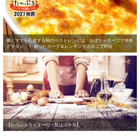
働くママを応援する秋のベストレシピは「かぼちゃスープで簡単
グラタン」！ 余ったスープ＆レンチンマカロニで時短
【たべぷろライターの一覧はコチラ】