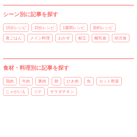
シーン別に記事を探す
15分レシピ
10分レシピ
1週間レシピ
節約レシピ
夜ごはん
メイン料理
おかず
献立
離乳食
幼児食
食材・料理別に記事を探す
鶏肉
牛肉
豚肉
卵
ひき肉
魚
カット野菜
じゃがいも
ツナ
サラダチキン