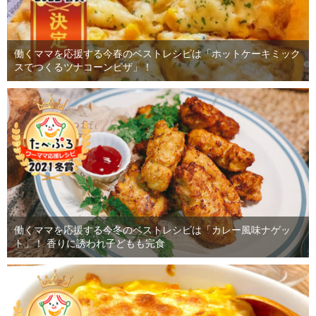
働くママを応援する今春のベストレシピは「ホットケーキミック
スでつくるツナコーンピザ」！
働くママを応援する今冬のベストレシピは「カレー風味ナゲッ
ト」！ 香りに誘われ子どもも完食