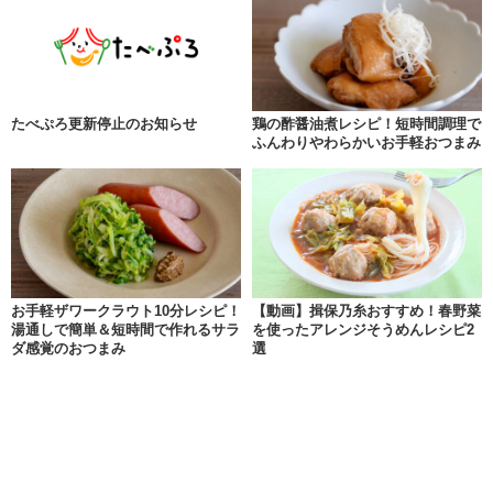
たべぷろ更新停止のお知らせ
鶏の酢醤油煮レシピ！短時間調理で
ふんわりやわらかいお手軽おつまみ
お手軽ザワークラウト10分レシピ！
【動画】揖保乃糸おすすめ！春野菜
湯通しで簡単＆短時間で作れるサラ
を使ったアレンジそうめんレシピ2
ダ感覚のおつまみ
選