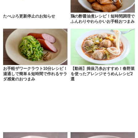
たべぷろ更新停止のお知らせ
鶏の酢醤油煮レシピ！短時間調理で
ふんわりやわらかいお手軽おつまみ
お手軽ザワークラウト10分レシピ！
【動画】揖保乃糸おすすめ！春野菜
湯通しで簡単＆短時間で作れるサラ
を使ったアレンジそうめんレシピ2
ダ感覚のおつまみ
選