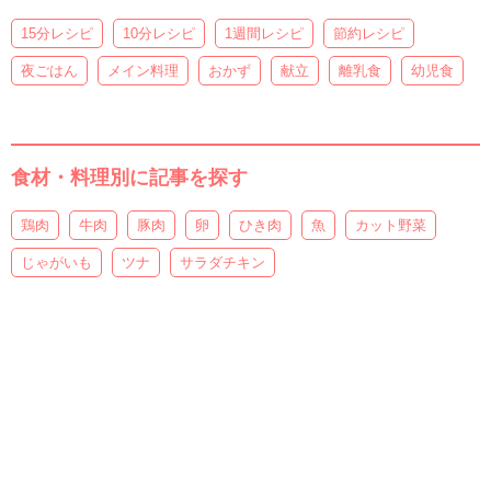
15分レシピ
10分レシピ
1週間レシピ
節約レシピ
夜ごはん
メイン料理
おかず
献立
離乳食
幼児食
食材・料理別に記事を探す
鶏肉
牛肉
豚肉
卵
ひき肉
魚
カット野菜
じゃがいも
ツナ
サラダチキン