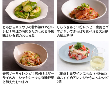
じゃばらキュウリの甘酢漬け15分レ
りゅうきゅう10分レシピ！生姜とゴ
シピ！料理の時間をたのしめる小気
マがきいてさっぱり食べれる大分県
味よい食感のおつまみ
の郷土料理
香味ザーサイレシピ！味付けはザー
【動画】白ワインにも合う♪揖保乃
サイのみ、シャキシャキな香味野菜
糸おすすめアレンジそうめんレシピ
と和えたおつまみ
2選