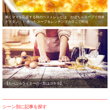
働くママを応援する秋のベストレシピは「かぼちゃスープで簡単
グラタン」！ 余ったスープ＆レンチンマカロニで時短
【たべぷろライターの一覧はコチラ】
シーン別に記事を探す