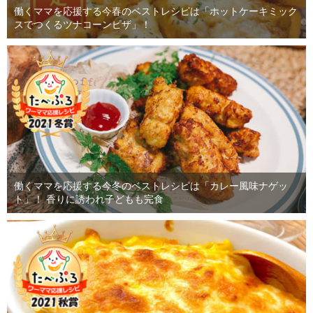
働くママを応援する今春のベストレシピは「ホットケーキミック
スでつくるツナコーンピザ」！
働くママを応援する今冬のベストレシピは「カレー風味ナゲッ
ト」！ 香りに誘われ子どもも完食