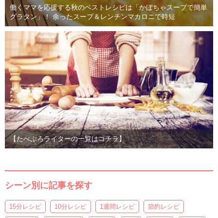
働くママを応援する秋のベストレシピは「かぼちゃスープで簡単
グラタン」！ 余ったスープ＆レンチンマカロニで時短
【たべぷろライターの一覧はコチラ】
シーン別に記事を探す
15分レシピ
10分レシピ
1週間レシピ
節約レシピ