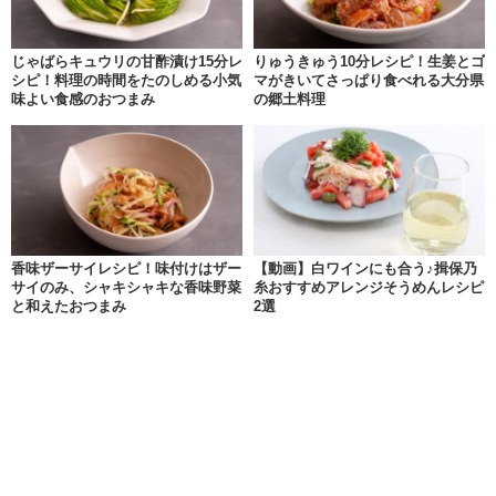
じゃばらキュウリの甘酢漬け15分レ
りゅうきゅう10分レシピ！生姜とゴ
シピ！料理の時間をたのしめる小気
マがきいてさっぱり食べれる大分県
味よい食感のおつまみ
の郷土料理
香味ザーサイレシピ！味付けはザー
【動画】白ワインにも合う♪揖保乃
サイのみ、シャキシャキな香味野菜
糸おすすめアレンジそうめんレシピ
と和えたおつまみ
2選