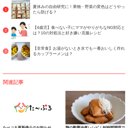
夏休みの自由研究に！果物・野菜の変色はどうやっ
たら防げる？
【4歳児】食べない子にママがやりがちなNG対応と
は？10の対処法と好き嫌い克服レシピ
【非常食】お湯がないとき水でも一番おいしく作れ
るカップラーメンは？
関連記事
たべぷろ更新停止のお知らせ
鶏の酢醤油煮レシピ！短時間調理で