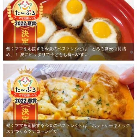
働くママを応援する今夏のベストレシピは「とろろ蕎麦稲荷詰
め」！ 夏にピッタリで子どもも食べやすい
働くママを応援する今春のベストレシピは「ホットケーキミック
スでつくるツナコーンピザ」！