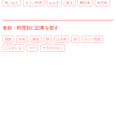
夜ごはん
メイン料理
おかず
献立
離乳食
幼児食
食材・料理別に記事を探す
鶏肉
牛肉
豚肉
卵
ひき肉
魚
カット野菜
じゃがいも
ツナ
サラダチキン