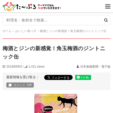
ホーム
おいしい食べ方
梅酒とジンの新感覚！角玉梅酒のジントニック缶
梅酒とジンの新感覚！角玉梅酒のジントニ
ック缶
2018/09/03
/
1,411 views
日本食糧新聞・電子版
最新情報を受け取る：