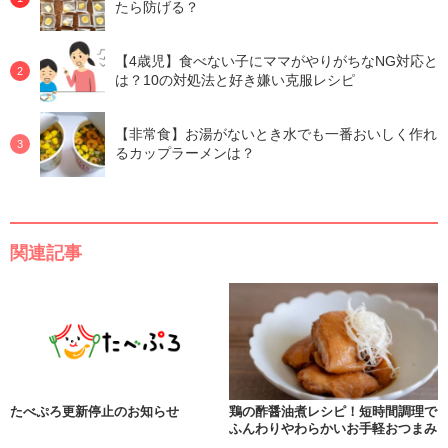
たら防げる？
【4歳児】食べない子にママがやりがちなNG対応と
は？10の対処法と好き嫌い克服レシピ
【非常食】お湯がないとき水でも一番おいしく作れ
るカップラーメンは？
関連記事
たべぷろ更新停止のお知らせ
鶏の酢醤油煮レシピ！短時間調理で
ふんわりやわらかいお手軽おつまみ