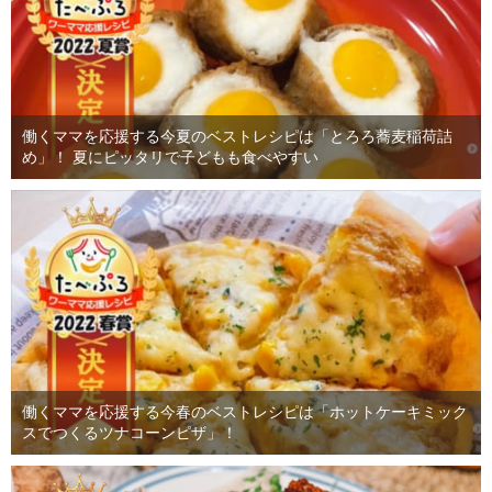
働くママを応援する今夏のベストレシピは「とろろ蕎麦稲荷詰
め」！ 夏にピッタリで子どもも食べやすい
働くママを応援する今春のベストレシピは「ホットケーキミック
スでつくるツナコーンピザ」！