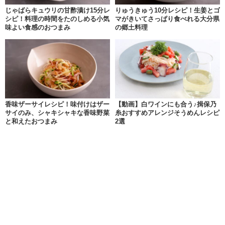
じゃばらキュウリの甘酢漬け15分レ
りゅうきゅう10分レシピ！生姜とゴ
シピ！料理の時間をたのしめる小気
マがきいてさっぱり食べれる大分県
味よい食感のおつまみ
の郷土料理
香味ザーサイレシピ！味付けはザー
【動画】白ワインにも合う♪揖保乃
サイのみ、シャキシャキな香味野菜
糸おすすめアレンジそうめんレシピ
と和えたおつまみ
2選