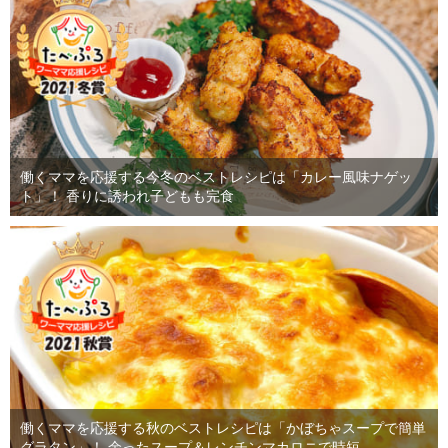
働くママを応援する今冬のベストレシピは「カレー風味ナゲッ
ト」！ 香りに誘われ子どもも完食
働くママを応援する秋のベストレシピは「かぼちゃスープで簡単
グラタン」！ 余ったスープ＆レンチンマカロニで時短