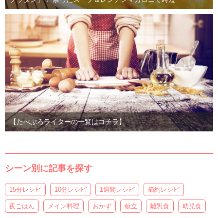
【たべぷろライターの一覧はコチラ】
シーン別に記事を探す
15分レシピ
10分レシピ
1週間レシピ
節約レシピ
夜ごはん
メイン料理
おかず
献立
離乳食
幼児食