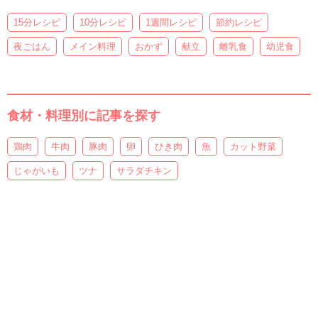
15分レシピ
10分レシピ
1週間レシピ
節約レシピ
夜ごはん
メイン料理
おかず
献立
離乳食
幼児食
食材・料理別に記事を探す
鶏肉
牛肉
豚肉
卵
ひき肉
魚
カット野菜
じゃがいも
ツナ
サラダチキン