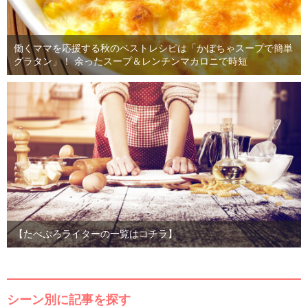
働くママを応援する秋のベストレシピは「かぼちゃスープで簡単
グラタン」！ 余ったスープ＆レンチンマカロニで時短
【たべぷろライターの一覧はコチラ】
シーン別に記事を探す