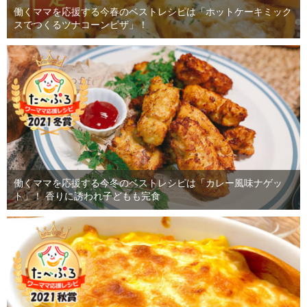
働くママを応援する今春のベストレシピは「ホットケーキミック
スでつくるツナコーンピザ」！
働くママを応援する今冬のベストレシピは「カレー風味ナゲッ
ト」！ 香りに誘われ子どもも完食