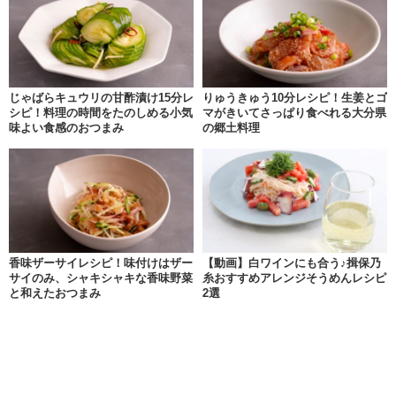
じゃばらキュウリの甘酢漬け15分レ
りゅうきゅう10分レシピ！生姜とゴ
シピ！料理の時間をたのしめる小気
マがきいてさっぱり食べれる大分県
味よい食感のおつまみ
の郷土料理
香味ザーサイレシピ！味付けはザー
【動画】白ワインにも合う♪揖保乃
サイのみ、シャキシャキな香味野菜
糸おすすめアレンジそうめんレシピ
と和えたおつまみ
2選