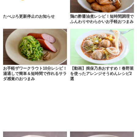
たべぷろ更新停止のお知らせ
鶏の酢醤油煮レシピ！短時間調理で
ふんわりやわらかいお手軽おつまみ
お手軽ザワークラウト10分レシピ！
【動画】揖保乃糸おすすめ！春野菜
湯通しで簡単＆短時間で作れるサラ
を使ったアレンジそうめんレシピ2
ダ感覚のおつまみ
選