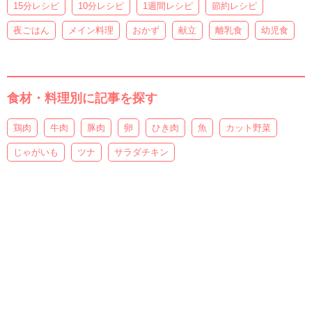
15分レシピ
10分レシピ
1週間レシピ
節約レシピ
夜ごはん
メイン料理
おかず
献立
離乳食
幼児食
食材・料理別に記事を探す
鶏肉
牛肉
豚肉
卵
ひき肉
魚
カット野菜
じゃがいも
ツナ
サラダチキン