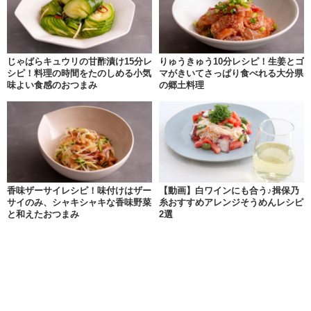
じゃばらキュウリの甘酢漬け15分レ
りゅうきゅう10分レシピ！生姜とゴ
シピ！料理の時間をたのしめる小気
マがきいてさっぱり食べれる大分県
味よい食感のおつまみ
の郷土料理
香味ザーサイレシピ！味付けはザー
【動画】白ワインにも合う♪揖保乃
サイのみ、シャキシャキな香味野菜
糸おすすめアレンジそうめんレシピ
と和えたおつまみ
2選