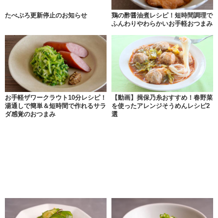
たべぷろ更新停止のお知らせ
鶏の酢醤油煮レシピ！短時間調理で
ふんわりやわらかいお手軽おつまみ
お手軽ザワークラウト10分レシピ！
【動画】揖保乃糸おすすめ！春野菜
湯通しで簡単＆短時間で作れるサラ
を使ったアレンジそうめんレシピ2
ダ感覚のおつまみ
選