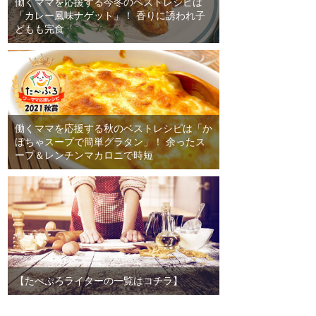
働くママを応援する今冬のベストレシピは
「カレー風味ナゲット」！ 香りに誘われ子
どもも完食
働くママを応援する秋のベストレシピは「か
ぼちゃスープで簡単グラタン」！ 余ったス
ープ＆レンチンマカロニで時短
【たべぷろライターの一覧はコチラ】