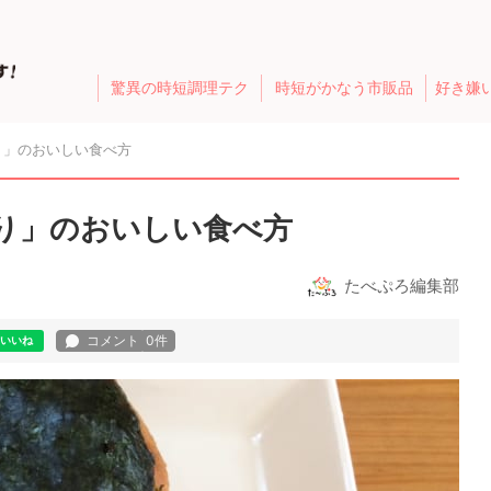
驚異の時短調理テク
時短がかなう市販品
好き嫌
り」のおいしい食べ方
り」のおいしい食べ方
たべぷろ編集部