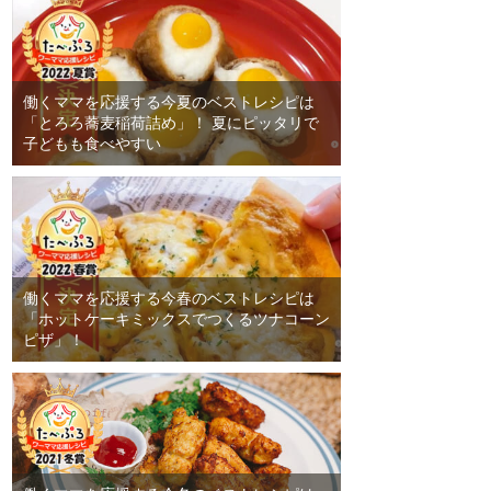
働くママを応援する今夏のベストレシピは
「とろろ蕎麦稲荷詰め」！ 夏にピッタリで
子どもも食べやすい
働くママを応援する今春のベストレシピは
「ホットケーキミックスでつくるツナコーン
ピザ」！