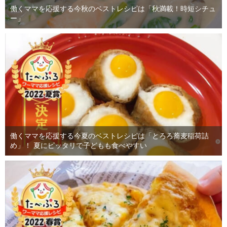
働くママを応援する今秋のベストレシピは「秋満載！時短シチュ
ー」
働くママを応援する今夏のベストレシピは「とろろ蕎麦稲荷詰
め」！ 夏にピッタリで子どもも食べやすい