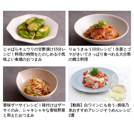
じゃばらキュウリの甘酢漬け15分レ
りゅうきゅう10分レシピ！生姜とゴ
シピ！料理の時間をたのしめる小気
マがきいてさっぱり食べれる大分県
味よい食感のおつまみ
の郷土料理
香味ザーサイレシピ！味付けはザー
【動画】白ワインにも合う♪揖保乃
サイのみ、シャキシャキな香味野菜
糸おすすめアレンジそうめんレシピ
と和えたおつまみ
2選