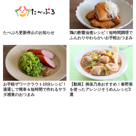
たべぷろ更新停止のお知らせ
鶏の酢醤油煮レシピ！短時間調理で
ふんわりやわらかいお手軽おつまみ
お手軽ザワークラウト10分レシピ！
【動画】揖保乃糸おすすめ！春野菜
湯通しで簡単＆短時間で作れるサラ
を使ったアレンジそうめんレシピ2
ダ感覚のおつまみ
選