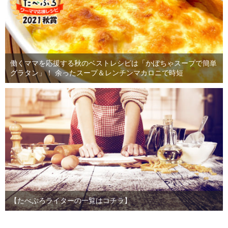
働くママを応援する秋のベストレシピは「かぼちゃスープで簡単
グラタン」！ 余ったスープ＆レンチンマカロニで時短
【たべぷろライターの一覧はコチラ】