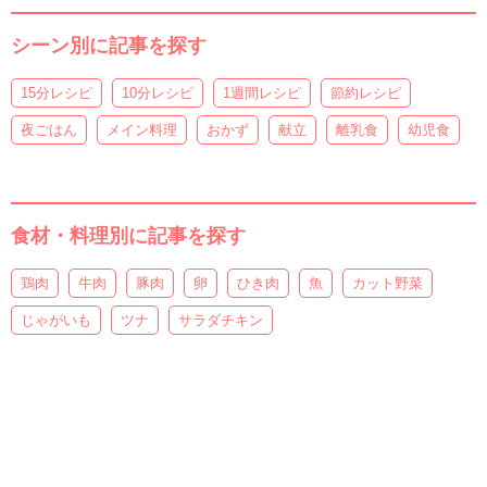
シーン別に記事を探す
15分レシピ
10分レシピ
1週間レシピ
節約レシピ
夜ごはん
メイン料理
おかず
献立
離乳食
幼児食
食材・料理別に記事を探す
鶏肉
牛肉
豚肉
卵
ひき肉
魚
カット野菜
じゃがいも
ツナ
サラダチキン