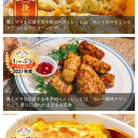
働くママを応援する今春のベストレシピは「ホットケーキミック
スでつくるツナコーンピザ」！
働くママを応援する今冬のベストレシピは「カレー風味ナゲッ
ト」！ 香りに誘われ子どもも完食