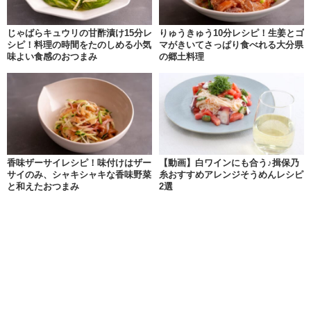
じゃばらキュウリの甘酢漬け15分レ
りゅうきゅう10分レシピ！生姜とゴ
シピ！料理の時間をたのしめる小気
マがきいてさっぱり食べれる大分県
味よい食感のおつまみ
の郷土料理
香味ザーサイレシピ！味付けはザー
【動画】白ワインにも合う♪揖保乃
サイのみ、シャキシャキな香味野菜
糸おすすめアレンジそうめんレシピ
と和えたおつまみ
2選