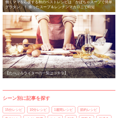
働くママを応援する秋のベストレシピは「かぼちゃスープで簡単
グラタン」！ 余ったスープ＆レンチンマカロニで時短
【たべぷろライターの一覧はコチラ】
シーン別に記事を探す
15分レシピ
10分レシピ
1週間レシピ
節約レシピ