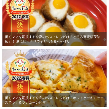
働くママを応援する今夏のベストレシピは「とろろ蕎麦稲荷詰
め」！ 夏にピッタリで子どもも食べやすい
働くママを応援する今春のベストレシピは「ホットケーキミック
スでつくるツナコーンピザ」！