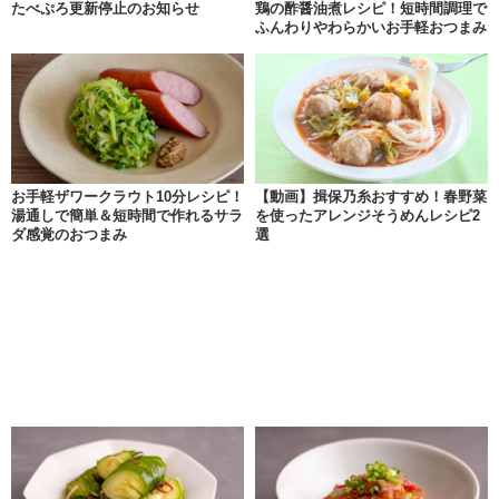
たべぷろ更新停止のお知らせ
鶏の酢醤油煮レシピ！短時間調理で
ふんわりやわらかいお手軽おつまみ
お手軽ザワークラウト10分レシピ！
【動画】揖保乃糸おすすめ！春野菜
湯通しで簡単＆短時間で作れるサラ
を使ったアレンジそうめんレシピ2
ダ感覚のおつまみ
選