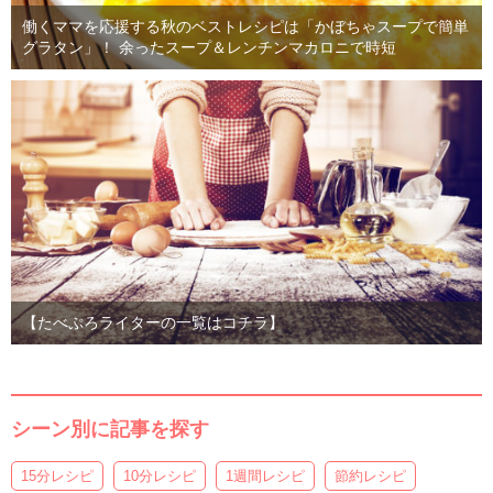
働くママを応援する秋のベストレシピは「かぼちゃスープで簡単
グラタン」！ 余ったスープ＆レンチンマカロニで時短
【たべぷろライターの一覧はコチラ】
シーン別に記事を探す
15分レシピ
10分レシピ
1週間レシピ
節約レシピ