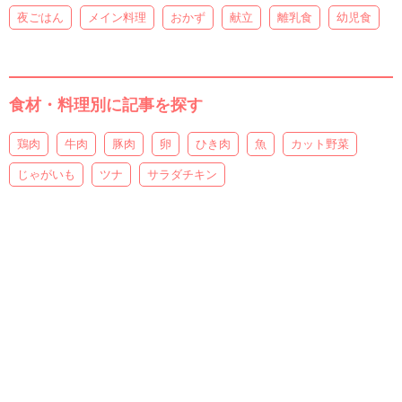
夜ごはん
メイン料理
おかず
献立
離乳食
幼児食
食材・料理別に記事を探す
鶏肉
牛肉
豚肉
卵
ひき肉
魚
カット野菜
じゃがいも
ツナ
サラダチキン