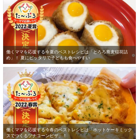
働くママを応援する今夏のベストレシピは「とろろ蕎麦稲荷詰
め」！ 夏にピッタリで子どもも食べやすい
働くママを応援する今春のベストレシピは「ホットケーキミック
スでつくるツナコーンピザ」！