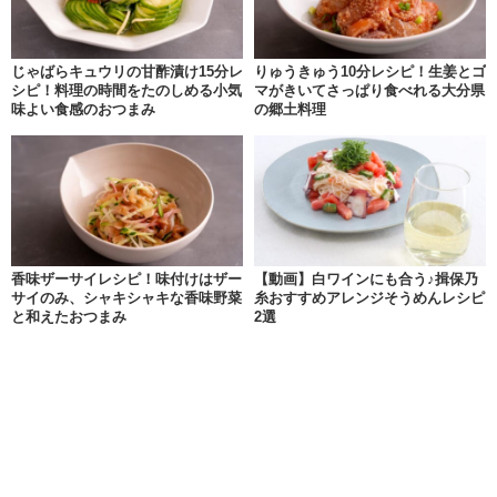
じゃばらキュウリの甘酢漬け15分レ
りゅうきゅう10分レシピ！生姜とゴ
シピ！料理の時間をたのしめる小気
マがきいてさっぱり食べれる大分県
味よい食感のおつまみ
の郷土料理
香味ザーサイレシピ！味付けはザー
【動画】白ワインにも合う♪揖保乃
サイのみ、シャキシャキな香味野菜
糸おすすめアレンジそうめんレシピ
と和えたおつまみ
2選