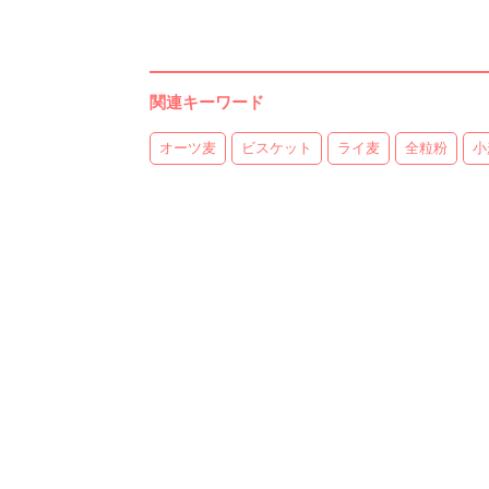
関連キーワード
オーツ麦
ビスケット
ライ麦
全粒粉
小