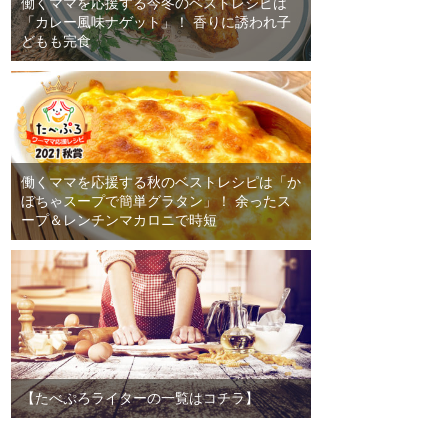
働くママを応援する今冬のベストレシピは
「カレー風味ナゲット」！ 香りに誘われ子
どもも完食
働くママを応援する秋のベストレシピは「か
ぼちゃスープで簡単グラタン」！ 余ったス
ープ＆レンチンマカロニで時短
【たべぷろライターの一覧はコチラ】