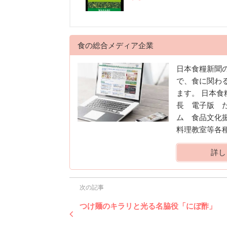
食の総合メディア企業
日本食糧新聞
で、食に関わ
ます。 日本
長 電子版 
ム 食品文化
料理教室等各
詳し
次の記事
つけ麺のキラリと光る名脇役「にぼ酢」