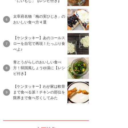
「にいもじ」【レシピ付き】
太宰府名物「梅の実ひじき」の
おいしい食べ方４選
【ケンタッキー】あのコールス
ローを自宅で再現！たっぷり食
べよ♪
青とうがらしのおいしい食べ
方！韓国風しょうゆ漬に【レシ
ピ付き】
【ケンタッキー】わが家は軟骨
まで食べる派！チキンの部位を
限界まで食べ尽くしてみた