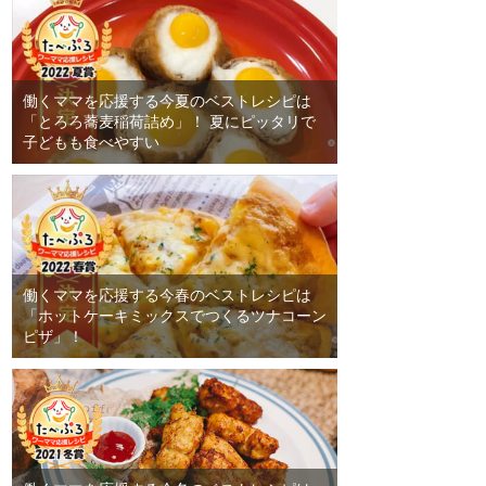
働くママを応援する今夏のベストレシピは
「とろろ蕎麦稲荷詰め」！ 夏にピッタリで
子どもも食べやすい
働くママを応援する今春のベストレシピは
「ホットケーキミックスでつくるツナコーン
ピザ」！