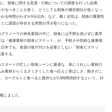
対象に、朝食に関する意識・行動についての調査を行った結果、
はやるべきことが多く、どうしても朝食の優先順位が低くなっ
かかる時間がわずか5分以内」など、働く女性は、朝食の重要性
ことに課題が存在する実態が浮き彫りになった。
のグラノーラの伸長要因の中に、朝食には手間を掛けずに素早
では「健康素材の朝食ビスケット」が、手軽さや気軽な健康感
は日本でも、食器の後片付けを必要としない「朝食ビスケッ
提案する。
のスタートの忙しい朝食シーンに最適な、体にうれしい素材の
込み素材からくるざくざくした食べ応えと香ばしさ、飽きのこ
合。ヨーグルトと食べると腹持ちが2.5時間持続するという。14
転載しました。