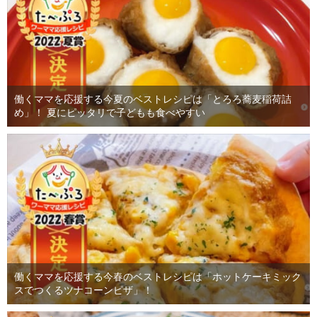
働くママを応援する今夏のベストレシピは「とろろ蕎麦稲荷詰
め」！ 夏にピッタリで子どもも食べやすい
働くママを応援する今春のベストレシピは「ホットケーキミック
スでつくるツナコーンピザ」！