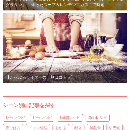
グラタン」！ 余ったスープ＆レンチンマカロニで時短
【たべぷろライターの一覧はコチラ】
シーン別に記事を探す
15分レシピ
10分レシピ
1週間レシピ
節約レシピ
夜ごはん
メイン料理
おかず
献立
離乳食
幼児食