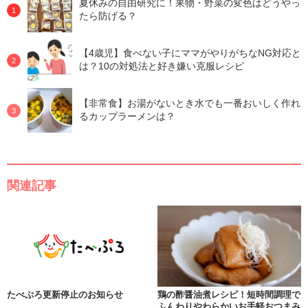
夏休みの自由研究に！果物・野菜の変色はどうやっ
たら防げる？
【4歳児】食べない子にママがやりがちなNG対応と
は？10の対処法と好き嫌い克服レシピ
【非常食】お湯がないとき水でも一番おいしく作れ
るカップラーメンは？
関連記事
たべぷろ更新停止のお知らせ
鶏の酢醤油煮レシピ！短時間調理で
ふんわりやわらかいお手軽おつまみ