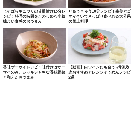
じゃばらキュウリの甘酢漬け15分レ
りゅうきゅう10分レシピ！生姜とゴ
シピ！料理の時間をたのしめる小気
マがきいてさっぱり食べれる大分県
味よい食感のおつまみ
の郷土料理
香味ザーサイレシピ！味付けはザー
【動画】白ワインにも合う♪揖保乃
サイのみ、シャキシャキな香味野菜
糸おすすめアレンジそうめんレシピ
と和えたおつまみ
2選