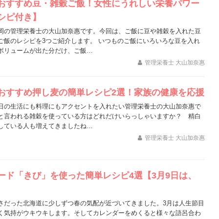
おすすめ豆・雑穀ご飯！女性にうれしい栄養パワー
シピ付き】
岡の管理栄養士の大山加奈惠です。今回は、ご飯に豆や雑穀を入れた豆
ご飯のレシピを3つご紹介します。 いつものご飯にいろいろな豆を入れ
ボリュームが出た分だけ、ご飯…
管理栄養士 大山加奈惠
おすすめ押し麦の簡単レシピ2選！家族の健康を応援
日の生活にも料理にもアクセントを入れたい管理栄養士の大山加奈惠で
と言われる雑穀を使っている方はどれだけいらっしゃいますか？ 精白
している人も増えてきましたね…
管理栄養士 大山加奈惠
ード「きび」を使った簡単レシピ4選【3月9日は、
さだった北海道に少しずつ春の気配が近づいてきました。3月は人生節目
く気持がウキウキします。そしてカレンダーをめくると様々な語呂合わ