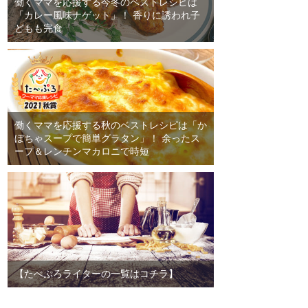
働くママを応援する今冬のベストレシピは
「カレー風味ナゲット」！ 香りに誘われ子
どもも完食
働くママを応援する秋のベストレシピは「か
ぼちゃスープで簡単グラタン」！ 余ったス
ープ＆レンチンマカロニで時短
【たべぷろライターの一覧はコチラ】