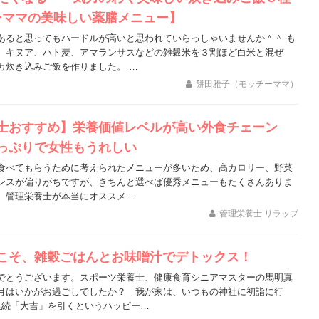
ーママの美味しい薬膳メニュー】
あると思ってもハードルが高いと思われていらっしゃいませんか＾＾ も
、キヌア、ハト麦、アマランサスなどの雑穀米を３割ほど白米と混ぜ
カ炊き込みご飯を作りました。 …
餅田雅子（モッチーママ）
士おすすめ】栄養価値レベルが高い外食チェーン
っぷりで女性もうれしい
食べてもらうために考えられたメニューが多いため、高カロリー、野菜
ンスが偏りがちですが、きちんと選べば優秀メニューもたくさんありま
、管理栄養士が本当にオススメ…
管理栄養士 リラップ
こそ、雑穀ごはんとお味噌汁でデトックス！
でとうございます。スポーツ栄養士、健康食育シニアマスターの馬明真
月はいかがお過ごしでしたか？ 我が家は、いつもの神社に初詣に行
連続「大吉」を引くというハッピー…