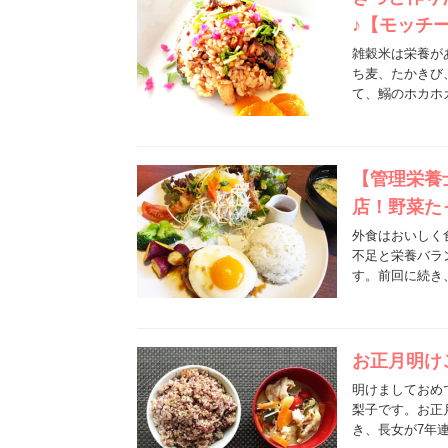
♪【モッチ
雑穀米は栄養が
ち麦、たかきび
て、鰯のホカホ
【管理栄養
店！野菜た
外食はおいしく
不足と栄養バラ
す。前回に続き
お正月明け
明けましておめ
梨子です。お正
き、長女が7年