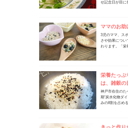
せ記念日が目に付
ママのお助
3児のママ、ス
さや効果につい
わります。「栄
栄養たっぷ
は、雑穀の
神戸市在住のた
期“炭水化物ダ
みの8割を占め
きっと作り