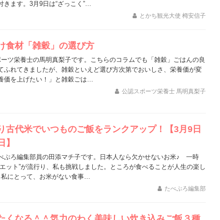
きます。3月9日は“ざっこく”…
とかち観光大使 栂安信子
け食材「雑穀」の選び方
ポーツ栄養士の馬明真梨子です。こちらのコラムでも「雑穀」ごはんの良
てふれてきましたが、雑穀といえど選び方次第でおいしさ、栄養価が変
養価を上げたい！」と雑穀ごは…
公認スポーツ栄養士 馬明真梨子
り古代米でいつものご飯をランクアップ！【3月9日
日】
べぷろ編集部員の田添マチ子です。日本人なら欠かせないお米♪ 一時
イエット”が流行り、私も挑戦しました。ところが食べることが人生の楽し
る私にとって、お米がない食事…
たべぷろ編集部
たくなる＾＾気力のわく美味しい炊き込みご飯３種