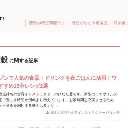
驚異の時短調理テク
時短がかなう市販品
好き嫌
雑穀
に関する記事
ゾンで人気の食品・ドリンクを夜ごはんに活用！ワ
すすめ15分レシピ2選
食児持ちの食育インストラクターのひなた葵です。新型コロナウイルス
宅で過ごす時間が例年より増えています。お家時間を充実させるため
ット通販を利用する機会も多くな…
偏食幼児持ち食育インストラクター ひなた葵