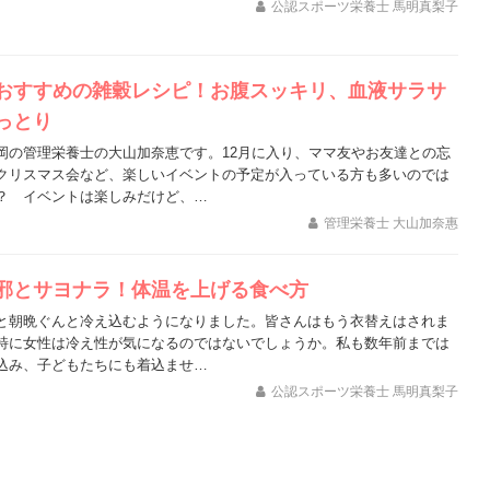
公認スポーツ栄養士 馬明真梨子
おすすめの雑穀レシピ！お腹スッキリ、血液サラサ
っとり
岡の管理栄養士の大山加奈恵です。12月に入り、ママ友やお友達との忘
クリスマス会など、楽しいイベントの予定が入っている方も多いのでは
？ イベントは楽しみだけど、…
管理栄養士 大山加奈惠
邪とサヨナラ！体温を上げる食べ方
と朝晩ぐんと冷え込むようになりました。皆さんはもう衣替えはされま
特に女性は冷え性が気になるのではないでしょうか。私も数年前までは
込み、子どもたちにも着込ませ…
公認スポーツ栄養士 馬明真梨子