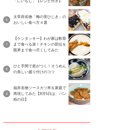
「にいもじ」【レシピ付き】
太宰府名物「梅の実ひじき」の
おいしい食べ方４選
【ケンタッキー】わが家は軟骨
まで食べる派！チキンの部位を
限界まで食べ尽くしてみた
ひと手間で差がつく！そうめん
の美しい盛り付けのコツ
福井名物ソースカツ丼を家庭で
再現してみた【8月5日は、パン
粉の日】