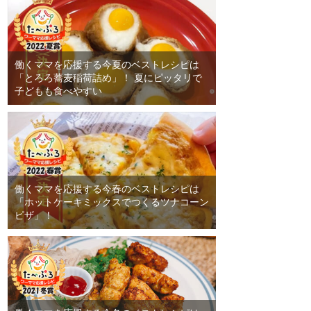
働くママを応援する今夏のベストレシピは
「とろろ蕎麦稲荷詰め」！ 夏にピッタリで
子どもも食べやすい
働くママを応援する今春のベストレシピは
「ホットケーキミックスでつくるツナコーン
ピザ」！