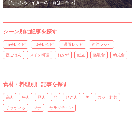
【たべぷろライターの一覧はコチラ】
シーン別に記事を探す
15分レシピ
10分レシピ
1週間レシピ
節約レシピ
夜ごはん
メイン料理
おかず
献立
離乳食
幼児食
食材・料理別に記事を探す
鶏肉
牛肉
豚肉
卵
ひき肉
魚
カット野菜
じゃがいも
ツナ
サラダチキン