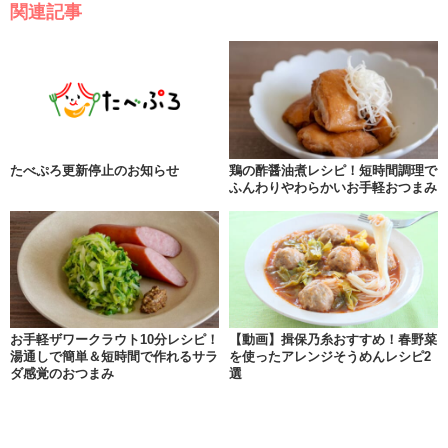
関連記事
たべぷろ更新停止のお知らせ
鶏の酢醤油煮レシピ！短時間調理で
ふんわりやわらかいお手軽おつまみ
お手軽ザワークラウト10分レシピ！
【動画】揖保乃糸おすすめ！春野菜
湯通しで簡単＆短時間で作れるサラ
を使ったアレンジそうめんレシピ2
ダ感覚のおつまみ
選