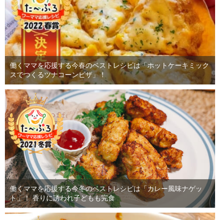
働くママを応援する今春のベストレシピは「ホットケーキミック
スでつくるツナコーンピザ」！
働くママを応援する今冬のベストレシピは「カレー風味ナゲッ
ト」！ 香りに誘われ子どもも完食