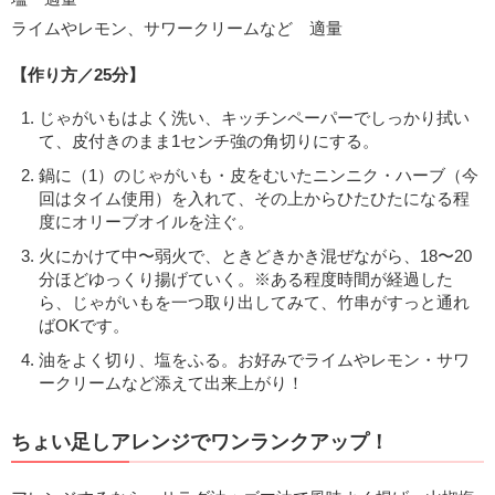
ライムやレモン、サワークリームなど 適量
【作り方／25分】
じゃがいもはよく洗い、キッチンペーパーでしっかり拭い
て、皮付きのまま1センチ強の角切りにする。
鍋に（1）のじゃがいも・皮をむいたニンニク・ハーブ（今
回はタイム使用）を入れて、その上からひたひたになる程
度にオリーブオイルを注ぐ。
火にかけて中〜弱火で、ときどきかき混ぜながら、18〜20
分ほどゆっくり揚げていく。※ある程度時間が経過した
ら、じゃがいもを一つ取り出してみて、竹串がすっと通れ
ばOKです。
油をよく切り、塩をふる。お好みでライムやレモン・サワ
ークリームなど添えて出来上がり！
ちょい足しアレンジでワンランクアップ！