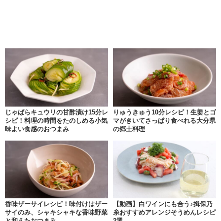
じゃばらキュウリの甘酢漬け15分レ
りゅうきゅう10分レシピ！生姜とゴ
シピ！料理の時間をたのしめる小気
マがきいてさっぱり食べれる大分県
味よい食感のおつまみ
の郷土料理
香味ザーサイレシピ！味付けはザー
【動画】白ワインにも合う♪揖保乃
サイのみ、シャキシャキな香味野菜
糸おすすめアレンジそうめんレシピ
と和えたおつまみ
2選